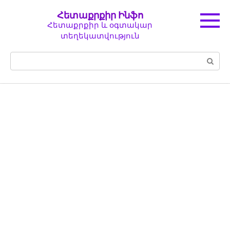
Перейти
Հետաքրքիր Ինֆո
к
Հետաքրքիր և օգտակար
контенту
տեղեկատվություն
Поиск: