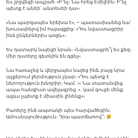
Ես շրջվեցի ապշած։ «Ի՞նչ։ Նա հրեց Էմիլիին։ Ի՞նչ
պետք է անեի՝ անտեսեի դա»։
«Նա պարզապես երեխա է», — պատասխանեց նա՝
խուսափելով իմ հայացքից։ «Դու նվաստացրիր
ինձ ընկերներիս առջև»։
Ես դատարկ նայեցի նրան։ «Նվաստացրե՞լ ես քեզ։
Մեր դստերը գետնին են գցել»։
Նա հառաչեց և վերջապես նայեց ինձ, բայց նրա
աչքերում ջերմություն չկար։ «Դու պետք է
ներողություն խնդրիր։ Կամ…»։ Նա տատանվեց,
ապա հանգիստ ավելացրեց. «…կամ գուցե մենք
այլևս չպետք է միասին լինենք»։
Բառերը ինձ ապտակի պես հարվածեցին։
Ամուսնալուծություն։ Դրա պատճառով՞։