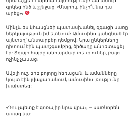
նրա աչքերի արտահայտությունը։ Նա ամուր
գրկեց ինձ և շշնջաց. «Մայրիկ, ինչո՞ւ նա դա
արեց»։
Մինչև ես կհասցնեի պատասխանել, զգացի սառը
ներկայություն իմ ետևում։ Ամուսինս կանգնած էր
այնտեղ՝ անտարբեր դեմքով։ Նրա ընկերները
դիտում էին պատշգամբից, ծիծաղը անհետացել
էր։ Տղայի հայրը անհարմար տեսք ուներ, բայց
ոչինչ չասաց։
Ավելի ուշ, երբ բոլորը հեռացան, և ամանները
կույտ էին լվացարանում, ամուսինս լռությունը
խախտեց։
«Դու չպետք է գոռայիր նրա վրա», — սառնորեն
ասաց նա։