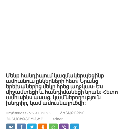
Մենք հանդիպում կազմակերպեցինք
ամուսնուս ընկերների հետ։ Նրանց
երեխաներից մեկը հրեց աղջկաս։ Ես
միջամտեցի և հանդիմանեցի նրան։ Հետո
ամուսինս ասաց. կամ ներողություն
խնդրիր, կամ ամուսնալուծվի։
Опубликовано:
29.10.2025
ՀԵՏԱՔՐՔԻՐ
ՊԱՏՄՈՒԹՅՈՒՆՆԵՐ
editor