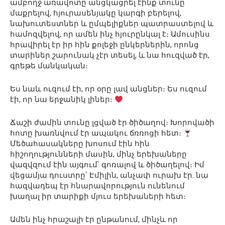
ամբողջ առավոտը անցկացրել էինք տունը
մաքրելով, հյուրասենյակը կարգի բերելով,
նախուտեստներ և ըմպելիքներ պատրաստելով և
համոզվելով, որ ամեն ինչ հյուրընկալ է։ Ամուսինս
հրավիրել էր իր հին քոլեջի ընկերներին, որոնց
տարիներ շարունակ չէր տեսել, և նա հուզված էր,
գրեթե մանկական։
Ես նաև ուզում էի, որ օրը լավ անցներ։ Ես ուզում
էի, որ նա երջանիկ լիներ։
Ճաշի ժամին տունը լցված էր ծիծաղով։ Խորովածի
հոտը խառնվում էր ապակու ճռռոցի հետ։
Մեծահասակները խոսում էին հին
հիշողությունների մասին, մինչ երեխաները
վազվզում էին այգում՝ գոռալով և ծիծաղելով։ Իմ
վեցամյա դուստրը՝ Էմիլին, անչափ ուրախ էր. նա
հազվադեպ էր հնարավորություն ունենում
խաղալ իր տարիքի մյուս երեխաների հետ։
Ամեն ինչ հրաշալի էր ընթանում, մինչև որ