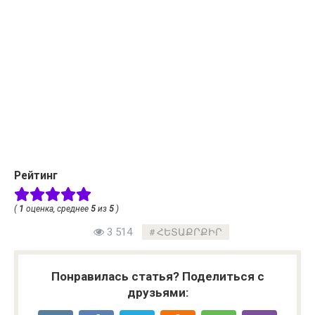
Рейтинг
(
1
оценка, среднее
5
из
5
)
3 514
ՀԵՏԱՔՐՔԻՐ
Понравилась статья? Поделиться с
друзьями: