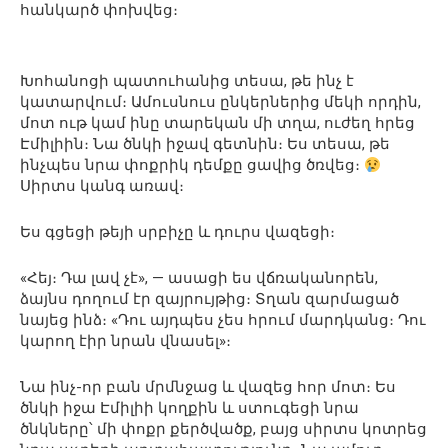
հանկարծ փոխվեց։
Խոհանոցի պատուհանից տեսա, թե ինչ է
կատարվում։ Ամուսնուս ընկերներից մեկի որդին,
մոտ ութ կամ ինը տարեկան մի տղա, ուժեղ հրեց
Էմիլիին։ Նա ծնկի իջավ գետնին։ Ես տեսա, թե
ինչպես նրա փոքրիկ դեմքը ցավից ծռվեց։
Սիրտս կանգ առավ։
Ես գցեցի թեյի սրբիչը և դուրս վազեցի։
«Հեյ։ Դա լավ չէ», — ասացի ես վճռականորեն,
ձայնս դողում էր զայրույթից։ Տղան զարմացած
նայեց ինձ։ «Դու այդպես չես հրում մարդկանց։ Դու
կարող էիր նրան վնասել»։
Նա ինչ-որ բան մրմնջաց և վազեց հոր մոտ։ Ես
ծնկի իջա Էմիլիի կողքին և ստուգեցի նրա
ծնկները՝ մի փոքր քերծվածք, բայց սիրտս կոտրեց