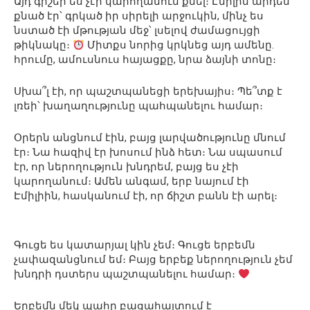
Այդ գիշեր ես չէի կարողանում քնել։ Էմիլին արդեն
քնած էր՝ գրկած իր սիրելի արջուկին, մինչ ես
նստած էի մթության մեջ՝ լսելով ժամացույցի
թիկնակը։
Միտքս նորից կրկնեց այդ ամենը.
հրումը, ամուսնուս հայացքը, նրա ձայնի տոնը։
Սխա՞լ էի, որ պաշտպանեցի երեխայիս։ Պե՞տք է
լռեի՝ խաղաղությունը պահպանելու համար։
Օրերն անցնում էին, բայց լարվածությունը մնում
էր։ Նա հազիվ էր խոսում ինձ հետ։ Նա սպասում
էր, որ ներողություն խնդրեմ, բայց ես չէի
կարողանում։ Ամեն անգամ, երբ նայում էի
Էմիլիին, հասկանում էի, որ ճիշտ բանն էի արել։
Գուցե ես կատարյալ կին չեմ։ Գուցե երբեմն
չափազանցնում եմ։ Բայց երբեք ներողություն չեմ
խնդրի դստերս պաշտպանելու համար։
Երբեմն մեկ պահը բացահայտում է