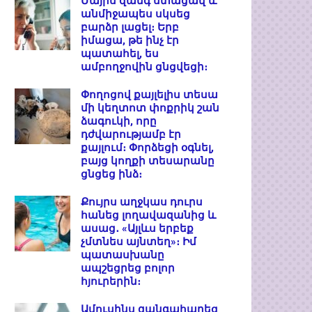
Մայրս զանգ ստացավ և
անմիջապես սկսեց
բարձր լացել։ Երբ
իմացա, թե ինչ էր
պատահել, ես
ամբողջովին ցնցվեցի։
Փողոցով քայլելիս տեսա
մի կեղտոտ փոքրիկ շան
ձագուկի, որը
դժվարությամբ էր
քայլում։ Փորձեցի օգնել,
բայց կողքի տեսարանը
ցնցեց ինձ։
Քույրս աղջկաս դուրս
հանեց լողավազանից և
ասաց․ «Այլևս երբեք
չմտնես այնտեղ»։ Իմ
պատասխանը
ապշեցրեց բոլոր
հյուրերին։
Ամուսինս զանգահարեց