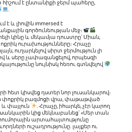
տ հիշում է ընտանիքի ջերմ պահերը,
.
 է և լիովին immersed է
քային գործունեության մեջ։
րելի կինը և մեկամյա դուստրը՝ Միան,
ոքրիկ ուրախությունները։ Հրաչը
յն, ուղարկելով սիրտ ջերմություն լի
ով և սերը չափազանցելով, որպեսզի
կայությունը նույնիսկ հեռու գտնվելով
ի հետ կիսվեց դստեր նոր լուսանկարով։
ր փոքրիկ բազմոցի վրա, փաթաթված
 և փայլուն
. Հրաչը, իհարկե, չէր կարող
ուսանկարին կից մեկնաբանեց՝ «Մեր տան
ց հումորային արտահայտությունը
դների ուշադրությունը. լայքեր ու