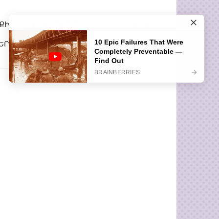
ՔԻՐ
ՆՈՐՈՒԹՅՈՒՆՆԵՐ
ԹԵՍՏԵՐ
ԵՐ
ՀԵՏԱՔՐՔԻՐ ՊԱՏՄՈՒԹՅՈՒՆՆԵՐ