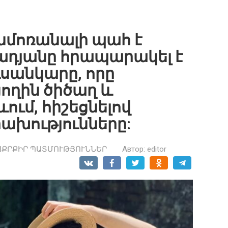
մոռանալի պահ է
րադյանը հրապարակել է
ւսանկարը, որը
ողին ծիծաղ և
ևում, հիշեցնելով
ախությունները:
ԱՔՐՔԻՐ ՊԱՏՄՈՒԹՅՈՒՆՆԵՐ
Автор:
editor