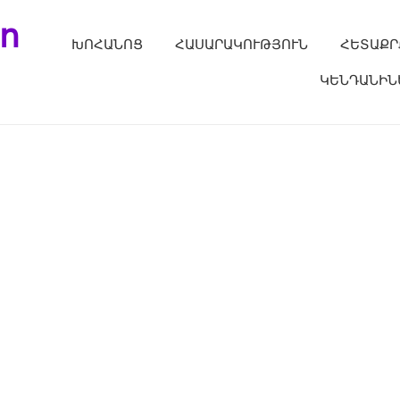
ո
ԽՈՀԱՆՈՑ
ՀԱՍԱՐԱԿՈՒԹՅՈՒՆ
ՀԵՏԱՔՐ
ԿԵՆԴԱՆԻՆ