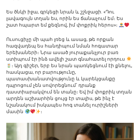
Ես ծնկի իջա, գրկեցի նրան և շշնջացի. «Դու
լավագույն տղան ես, որին ես ճանաչում եմ։ Ես
շատ հպարտ եմ քեզնով, իմ փոքրիկ հերոս»։
Ուսուցիչը մի պահ լռեց և ասաց, թե որքան
հազվադեպ ես հանդիպում նման հոգատար
երեխաների։ Նրա ասած յուրաքանչյուր բառ
ստիպում էր ինձ ավելի շատ գնահատել որդուս
։ Այդ գիշեր, երբ ես նրան պառկեցնում էի քնելու,
հասկացա, որ բարությունը,
պատասխանատվությունը և կարեկցանքը
դպրոցում չեն սովորեցնում՝ դրանք
դաստիարակվում են տանը։ Եվ իմ փոքրիկ տղան
արդեն աշխարհին ցույց էր տալիս, թե ինչ է
նշանակում իսկապես հոգ տանել ուրիշների
մասին
։