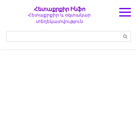
Перейти
Հետաքրքիր Ինֆո
к
Հետաքրքիր և օգտակար
контенту
տեղեկատվություն
Поиск: