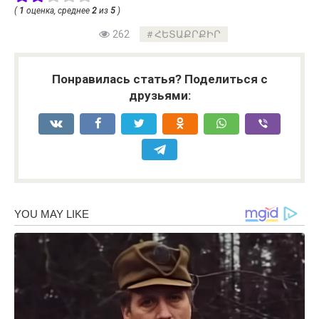
(
1
оценка, среднее
2
из
5
)
262
ՀԵՏԱՔՐՔԻՐ
Понравилась статья? Поделиться с
друзьями: