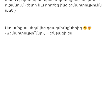
ամեն օր կզանգահարեմ և կհարցնեմ, թե ինչու է
ուշանում: Հետո նա որոշեց ինձ ճշմարտությունն
ասել»։
Ստամոքսս սեղմվեց զգացմունքներից
:
«Ճշմարտությո՞ւնը», — շշնջացի ես։