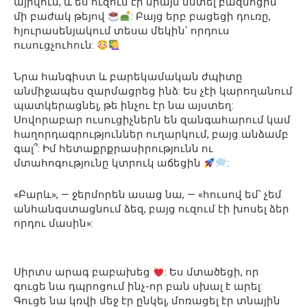
այրվում, և ես ուզում էի միայն նստել բազմոցին՝
մի բաժակ թեյով
: Բայց երբ բացեցի դուռը,
հյուրասենյակում տեսա մեկին՝ որդուս
ուսուցչուհուն:
Նրա հանգիստ և բարեկամական ժպիտը
անմիջապես զարմացրեց ինձ: Ես չէի կարողանում
պատկերացնել, թե ինչու էր նա այստեղ:
Սովորաբար ուսուցիչներն են զանգահարում կամ
հաղորդագրություններ ուղարկում, բայց անձամբ
գալ՞: Իմ հետաքրքրասիրությունն ու
մտահոգությունը կտրուկ աճեցին
:
«Բարև», — ջերմորեն ասաց նա, — «հուսով եմ՝ չեմ
անհանգստացնում ձեզ, բայց ուզում էի խոսել ձեր
որդու մասին»:
Սիրտս արագ բաբախեց
: Ես մտածեցի, որ
գուցե նա դպրոցում ինչ-որ բան սխալ է արել:
Գուցե նա կռվի մեջ էր ընկել, մոռացել էր տնային