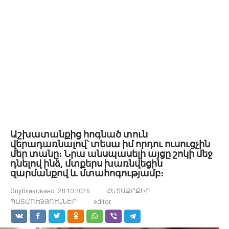
Աշխատանքից հոգնած տուն
վերադառնալով՝ տեսա իմ որդու ուսուցչին
մեր տանը։ Նրա անսպասելի այցը շոկի մեջ
դնելով ինձ, մտքերս խառնվեցին
զարմանքով և մտահոգությամբ։
Опубликовано:
28.10.2025
ՀԵՏԱՔՐՔԻՐ
ՊԱՏՄՈՒԹՅՈՒՆՆԵՐ
editor