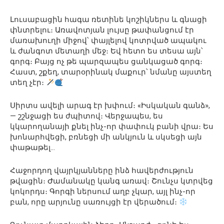
Լուսաբացին հագա ռետինե կոշիկներս և գնացի
փնտրելու։ Առավոտյան լույսը թափանցում էր
մառախուղի միջով՝ փայլելով կոտրված ապակու
և ժանգոտ մետաղի մեջ։ Եվ հետո ես տեսա այն՝
գորգ։ Բայց ոչ թե պարզապես ցանկացած գորգ։
Հաստ, շքեղ, տարօրինակ մաքուր՝ նմանը այստեղ
տեղ չէր։
Սիրտս ավելի արագ էր խփում։ «Իսկական գանձ»,
— շշնջացի ես ժպիտով։ Վերջապես, ես
կկարողանայի քնել ինչ-որ փափուկ բանի վրա։ Ես
խոնարհվեցի, բռնեցի մի անկյուն և սկսեցի այն
փաթաթել…
Հաջորդող վայրկյանները ինձ հավերժություն
թվացին։ Ժամանակը կանգ առավ։ Շունչս կտրվեց
կոկորդս։ Գորգի ներսում աղբ չկար, այլ ինչ-որ
բան, որը արյունը սառույցի էր վերածում։