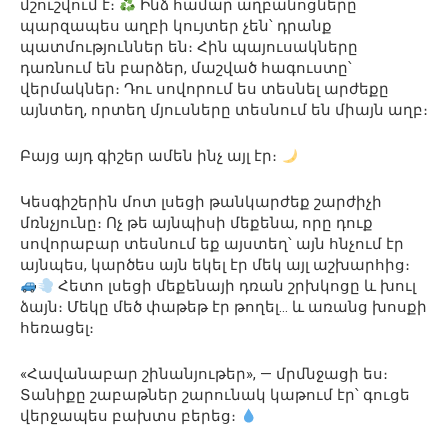
մշուշվում է։
Ինձ համար աղբանոցները
պարզապես աղբի կույտեր չեն՝ դրանք
պատմություններ են։ Հին պայուսակները
դառնում են բարձեր, մաշված հագուստը՝
վերմակներ։ Դու սովորում ես տեսնել արժեքը
այնտեղ, որտեղ մյուսները տեսնում են միայն աղբ։
Բայց այդ գիշեր ամեն ինչ այլ էր։
Կեսգիշերին մոտ լսեցի թանկարժեք շարժիչի
մռնչյունը։ Ոչ թե այնպիսի մեքենա, որը դուք
սովորաբար տեսնում եք այստեղ՝ այն հնչում էր
այնպես, կարծես այն եկել էր մեկ այլ աշխարհից։
Հետո լսեցի մեքենայի դռան շրխկոցը և խուլ
ձայն։ Մեկը մեծ փաթեթ էր թողել… և առանց խոսքի
հեռացել։
«Հավանաբար շինանյութեր», — մրմնջացի ես։
Տանիքը շաբաթներ շարունակ կաթում էր՝ գուցե
վերջապես բախտս բերեց։