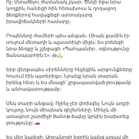
Ոչ։ Մտածելու ժամանակ չկար։ Ծնկի իջա նրա
կողքին, հանեցի հին հեռախոսս և դողացող
ձեռքերով հավաքեցի արտակարգ
իրավիճակների համարը։
Րոպեները ժամերի պես անցան։ Միայն քամին էր
սուլում մետաղի և պլաստիկի միջև։ Ես բռնեցի
նրա ձեռքը և շշնջացի. «Պահպանիր… օգնությունը
ճանապարհին է»։
Երբ վերջապես սիրենները հնչեցին, արցունքները
հոսում էին այտերիցս։ Նրանք նրան տարան
իրենց հետ, և ես մնացի՝ շրջապատված լռությամբ
և անհավատությամբ։
Մեկ տարի անցավ։ Ոչինչ չէր փոխվել։ Նույն աղբի
կույտը, նույն միայնակ գիշերները։ Մինչև մի
առավոտ շարժիչի ծանոթ ձայնը կրկին խախտեց
լռությունը։
Ես վեր նայեցի։ Աղբանոցի եզրին կանգ առավ մի