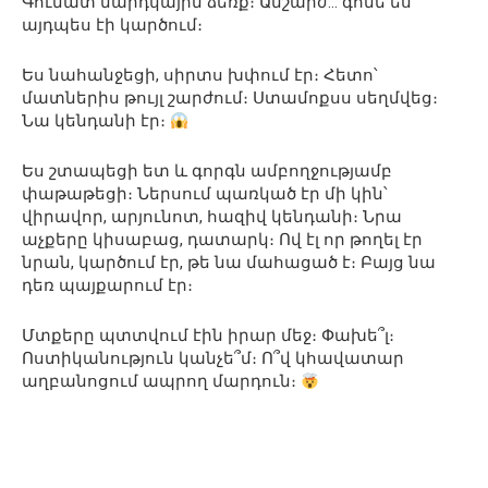
Գունատ մարդկային ձեռք։ Անշարժ… գոնե ես
այդպես էի կարծում։
Ես նահանջեցի, սիրտս խփում էր։ Հետո՝
մատներիս թույլ շարժում։ Ստամոքսս սեղմվեց։
Նա կենդանի էր։
Ես շտապեցի ետ և գորգն ամբողջությամբ
փաթաթեցի։ Ներսում պառկած էր մի կին՝
վիրավոր, արյունոտ, հազիվ կենդանի։ Նրա
աչքերը կիսաբաց, դատարկ։ Ով էլ որ թողել էր
նրան, կարծում էր, թե նա մահացած է։ Բայց նա
դեռ պայքարում էր։
Մտքերը պտտվում էին իրար մեջ։ Փախե՞լ։
Ոստիկանություն կանչե՞մ։ Ո՞վ կհավատար
աղբանոցում ապրող մարդուն։