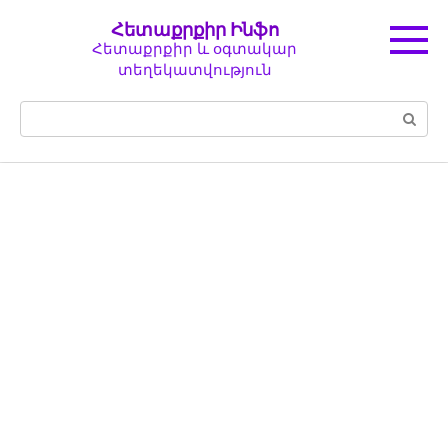
Перейти
Հետաքրքիր Ինֆո
к
Հետաքրքիր և օգտակար
контенту
տեղեկատվություն
Поиск: