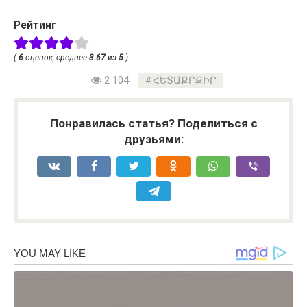
Рейтинг
(
6
оценок, среднее
3.67
из
5
)
2 104
ՀԵՏԱՔՐՔԻՐ
Понравилась статья? Поделиться с
друзьями: