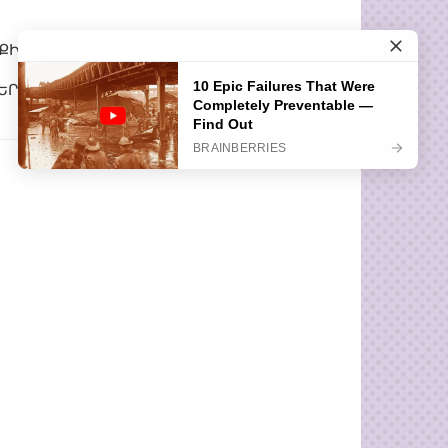
ՔԻՐ
ՆՈՐՈՒԹՅՈՒՆՆԵՐ
ԹԵՍՏԵՐ
ԵՐ
ՀԵՏԱՔՐՔԻՐ ՊԱՏՄՈՒԹՅՈՒՆՆԵՐ