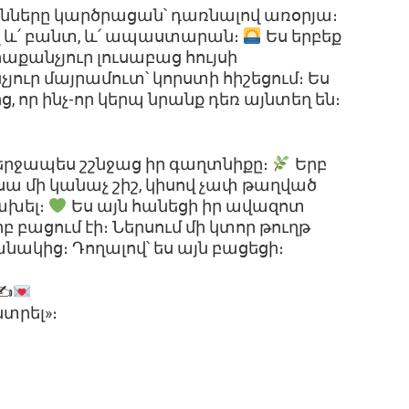
ւնները կարծրացան՝ դառնալով առօրյա։
 և՛ բանտ, և՛ ապաստարան։
Ես երբեք
րաքանչյուր լուսաբաց հույսի
չյուր մայրամուտ՝ կորստի հիշեցում։ Ես
 որ ինչ-որ կերպ նրանք դեռ այնտեղ են։
երջապես շշնջաց իր գաղտնիքը։
Երբ
եսա մի կանաչ շիշ, կիսով չափ թաղված
ախել։
Ես այն հանեցի իր ավազոտ
երբ բացում էի։ Ներսում մի կտոր թուղթ
նակից։ Դողալով՝ ես այն բացեցի։
 ✍
նտրել»։