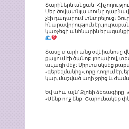
Տարիներն անցան։ Հիշողությո
Մեր ծովափնյա տունը դարձավ
չէի դադարում փնտրելուց։ Յու
հնարավորություն էր, յուրաքան
կառչեցի անհնարին երազանքից,
Տասը տարի անց օվկիանոսը վ
քայլում էի ծանոթ լողափով, տ
ավազի մեջ։ Սիրտս սկսեց բաբ
«գերեզմանից», որը դողում էր, 
կար, մաշված աղի ջրից և ժամա
Եվ ահա այն՝ Քլոեի ձեռագիրը։
«Մենք ողջ ենք։ Շարունակեք փ