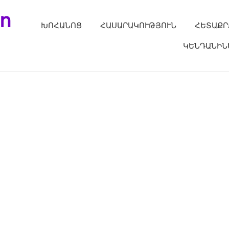
ո
ԽՈՀԱՆՈՑ
ՀԱՍԱՐԱԿՈՒԹՅՈՒՆ
ՀԵՏԱՔՐ
ԿԵՆԴԱՆԻՆ