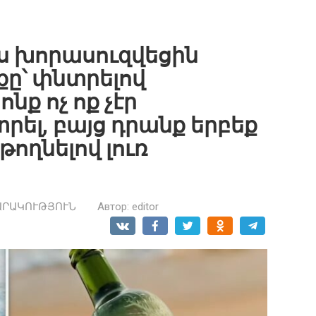
րս խորասուզվեցին
ը՝ փնտրելով
ք ոչ ոք չէր
ել, բայց դրանք երբեք
թողնելով լուռ
ԱՐԱԿՈՒԹՅՈՒՆ
Автор:
editor