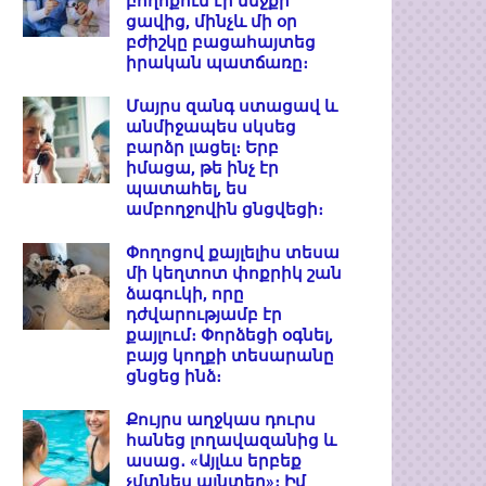
բողոքում էր մեջքի
ցավից, մինչև մի օր
բժիշկը բացահայտեց
իրական պատճառը։
Մայրս զանգ ստացավ և
անմիջապես սկսեց
բարձր լացել։ Երբ
իմացա, թե ինչ էր
պատահել, ես
ամբողջովին ցնցվեցի։
Փողոցով քայլելիս տեսա
մի կեղտոտ փոքրիկ շան
ձագուկի, որը
դժվարությամբ էր
քայլում։ Փորձեցի օգնել,
բայց կողքի տեսարանը
ցնցեց ինձ։
Քույրս աղջկաս դուրս
հանեց լողավազանից և
ասաց․ «Այլևս երբեք
չմտնես այնտեղ»։ Իմ