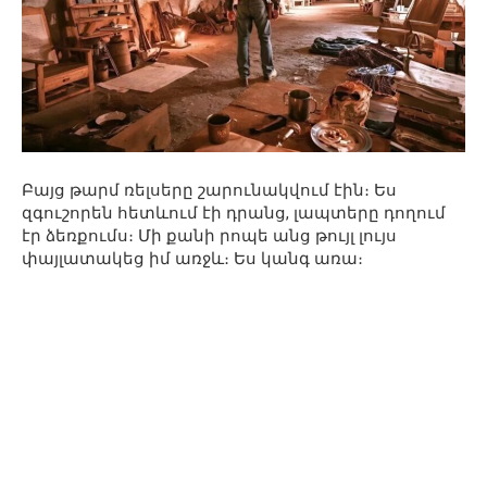
Բայց թարմ ռելսերը շարունակվում էին։ Ես
զգուշորեն հետևում էի դրանց, լապտերը դողում
էր ձեռքումս։ Մի քանի րոպե անց թույլ լույս
փայլատակեց իմ առջև։ Ես կանգ առա։