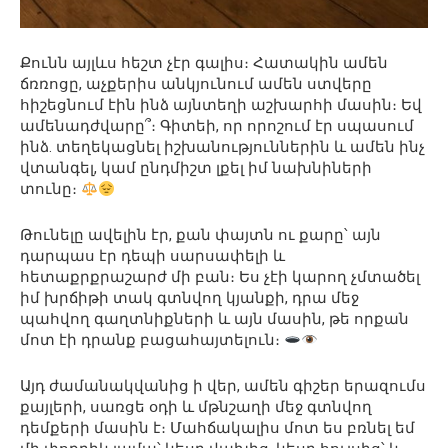
Քունն այլևս հեշտ չէր գալիս։ Հատակին ամեն
ճռռոցը, աչքերիս անկյունում ամեն ստվերը
հիշեցնում էին ինձ այնտեղի աշխարհի մասին։ Եվ
ամենադժվարը՞։ Գիտեի, որ որոշում էր սպասում
ինձ. տեղեկացնել իշխանություններին և ամեն ինչ
վտանգել, կամ ընդմիշտ լքել իմ նախնիների
տունը։
Թունելը ավելին էր, քան փայտն ու քարը՝ այն
դարպաս էր դեպի սարսափելի և
հետաքրքրաշարժ մի բան։ Ես չէի կարող չմտածել
իմ խրճիթի տակ գտնվող կյանքի, դրա մեջ
պահվող գաղտնիքների և այն մասին, թե որքան
մոտ էի դրանք բացահայտելուն։
Այդ ժամանակվանից ի վեր, ամեն գիշեր երազումս
քայլերի, սառցե օդի և մթնշաղի մեջ գտնվող
դեմքերի մասին է։ Մահճակալիս մոտ ես բռնել եմ