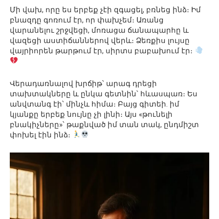
Մի վախ, որը ես երբեք չէի զգացել, բռնեց ինձ։ Իմ
բնազդը գոռում էր, որ փախչեմ։ Առանց
վարանելու շրջվեցի, մոռացա ճանապարհը և
վազեցի աստիճաններով վերև։ Ձեռքիս լույսը
վայրիորեն թարթում էր, սիրտս բաբախում էր։
Վերադառնալով խրճիթ՝ արագ դրեցի
տախտակները և ընկա գետնին՝ հևասպառ։ Ես
անվտանգ էի՝ մինչև հիմա։ Բայց գիտեի. իմ
կյանքը երբեք նույնը չի լինի։ Այս «թունելի
բնակիչները»՝ թաքնված իմ տան տակ, ընդմիշտ
փոխել էին ինձ։