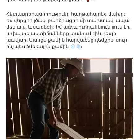
Հետաքրքրասիրությունը հաղթահարեց վախը։
Ես վերցրի լծակ, բարձրացրի մի տախտակ, ապա
մեկ այլ… և սառեցի։ Իմ առջև ուղղանկյուն լյուկ էր,
և փայտե աստիճանները տանում էին դեպի
խավար։ Սառցե քամին հարվածեց դեմքիս, սուր
ինչպես ձմեռային քամին
։