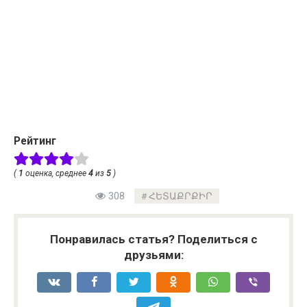
Рейтинг
(
1
оценка, среднее
4
из
5
)
308
ՀԵՏԱՔՐՔԻՐ
Понравилась статья? Поделиться с
друзьями: