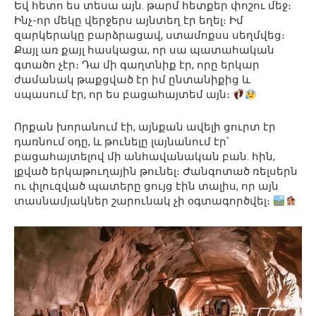
Եվ հետո ես տեսա այն. թարմ հետքեր փոշու մեջ։
Ինչ-որ մեկը վերջերս այնտեղ էր եղել։ Իմ
զարկերակը բարձրացավ, ստամոքսս սեղմվեց։
Քայլ առ քայլ հասկացա, որ սա պատահական
գտածո չէր։ Դա մի գաղտնիք էր, որը երկար
ժամանակ թաքցված էր իմ ընտանիքից և
սպասում էր, որ ես բացահայտեմ այն։
Որքան խորանում էի, այնքան ավելի ցուրտ էր
դառնում օդը, և թունելը լայնանում էր՝
բացահայտելով մի անհավանական բան. հին,
լքված երկաթուղային թունել։ Ժանգոտած ռելսերն
ու փլուզված պատերը ցույց էին տալիս, որ այն
տասնամյակներ շարունակ չի օգտագործվել։