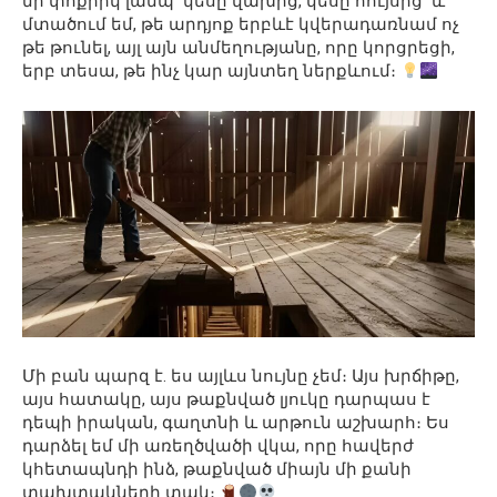
մի փոքրիկ լամպ՝ կեսը վախից, կեսը հույսից՝ և
մտածում եմ, թե արդյոք երբևէ կվերադառնամ ոչ
թե թունել, այլ այն անմեղությանը, որը կորցրեցի,
երբ տեսա, թե ինչ կար այնտեղ ներքևում։
Մի բան պարզ է. ես այլևս նույնը չեմ։ Այս խրճիթը,
այս հատակը, այս թաքնված լյուկը դարպաս է
դեպի իրական, գաղտնի և արթուն աշխարհ։ Ես
դարձել եմ մի առեղծվածի վկա, որը հավերժ
կհետապնդի ինձ, թաքնված միայն մի քանի
տախտակների տակ։