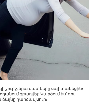
կի շուրջ, նրա մատները սպիտակեցին։
ողանում զբաղվել։ Կարծում ես՝ դու
ա ձայնը դարձավ սուր։