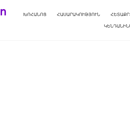
ո
ԽՈՀԱՆՈՑ
ՀԱՍԱՐԱԿՈՒԹՅՈՒՆ
ՀԵՏԱՔՐ
ԿԵՆԴԱՆԻՆ