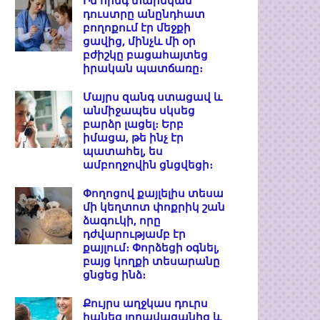
Իմ հինգ տարեկան
դուստրը անընդհատ
բողոքում էր մեջքի
ցավից, մինչև մի օր
բժիշկը բացահայտեց
իրական պատճառը։
Մայրս զանգ ստացավ և
անմիջապես սկսեց
բարձր լացել։ Երբ
իմացա, թե ինչ էր
պատահել, ես
ամբողջովին ցնցվեցի։
Փողոցով քայլելիս տեսա
մի կեղտոտ փոքրիկ շան
ձագուկի, որը
դժվարությամբ էր
քայլում։ Փորձեցի օգնել,
բայց կողքի տեսարանը
ցնցեց ինձ։
Քույրս աղջկաս դուրս
հանեց լողավազանից և