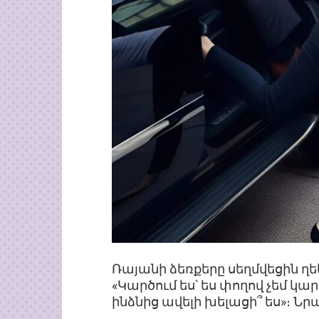
Ռայանի ձեռքերը սեղմվեցին ղե
«Կարծում ես՝ ես փողով չեմ կար
ինձնից ավելի խելացի՞ ես»։ Նր