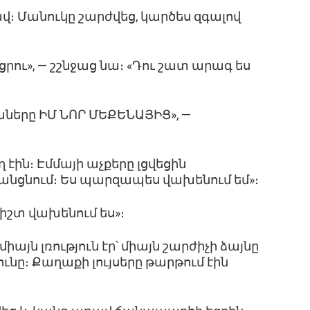
։ Մանուկը շարժվեց, կարծես զգալով
րու», — շշնջաց նա։ «Դու շատ արագ ես
մաները ԻՄ ՆՈՐ ՄԵՔԵՆԱՅԻՑ», —
էին։ Էմմայի աչքերը լցվեցին
զանցնում։ Ես պարզապես վախենում եմ»։
միշտ վախենում ես»։
իայն լռություն էր՝ միայն շարժիչի ձայնը
ունը։ Քաղաքի լույսերը թարթում էին