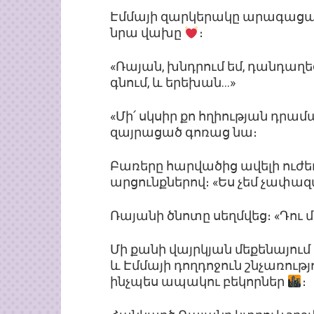
Էմմայի զարկերակը արագացավ
նրա վախը
։
«Ռայան, խնդրում եմ, դանդաղեց
գնում, և երեխան…»
«Մի՛ սկսիր քո հղիության դրա
զայրացած գոռաց նա։
Բառերը հարվածից ավելի ուժեղ 
արցունքներով։ «Ես չեմ չափա
Ռայանի ծնոտը սեղմվեց։ «Դու 
Մի քանի վայրկյան մեքենայում մ
և Էմմայի դողդոջուն շնչառությ
ինչպես ապակու բեկորներ
։