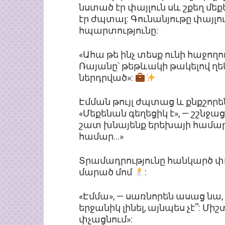
նստած էր փայլուն սև շքեղ մե
էր ժպտալ: Գունանյութը փայլո
հպարտությունը:
«Ահա թե ինչ տեսք ունի հաջող
Ռայանը՝ թեթևակի թակելով ղեկ
ներդրված»:
Էմման թույլ ժպտաց և քնքշորե
«Մեքենան գեղեցիկ է», — շշնջաց
շատ խնայենք երեխայի համա
համար…»
Տրամադրությունը հանկարծ փո
մարած մոմ
:
«Էմմա», — սառնորեն ասաց նա,
երջանիկ լինել, այնպես չէ՞: Մ
փչացնում»: