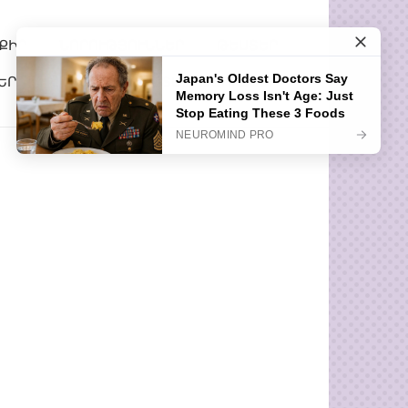
ՔԻՐ
ՆՈՐՈՒԹՅՈՒՆՆԵՐ
ԹԵՍՏԵՐ
ԵՐ
ՀԵՏԱՔՐՔԻՐ ՊԱՏՄՈՒԹՅՈՒՆՆԵՐ