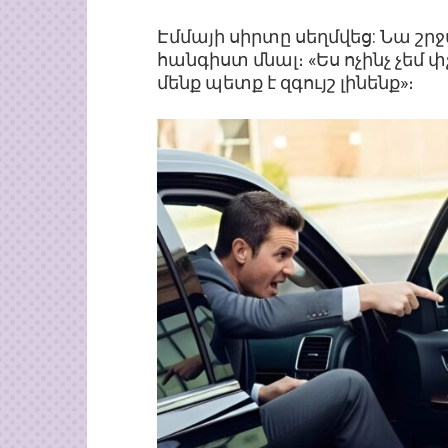
Էմմայի սիրտը սեղմվեց: Նա շր
հանգիստ մնալ։ «Ես ոչինչ չեմ 
մենք պետք է զգույշ լինենք»։