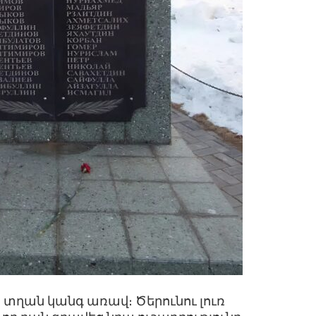
տղան կանգ առավ։ Ծերունու լուռ