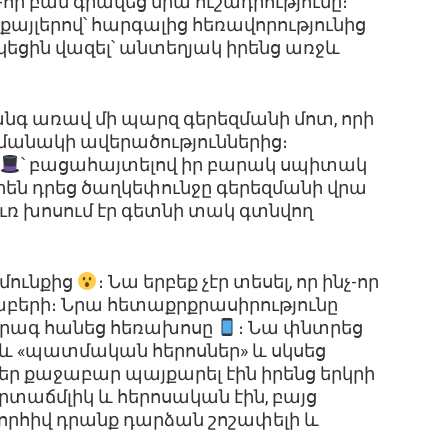
ր բան գրավեց նրա ուշադրությունը։
յլերով՝ հարգալից հեռավորությունից
կեցին վազել՝ անտեղյակ իրենց առջև
նգ առավ մի պարզ գերեզմանի մոտ, որի
մանակի ավերածություններից։
՝ բացահայտելով իր բարակ սպիտակ
որեն դրեց ծաղկեփունջը գերեզմանի վրա
ուռ խոսում էր գետնի տակ գտնվող
մունքից
։ Նա երբեք չէր տեսել, որ ինչ-որ
ցաբերի։ Նրա հետաքրքրասիրությունը
 արագ հանեց հեռախոսը
։ Նա փնտրեց
 «պատմական հերոսներ» և սկսեց
քեր քաջաբար պայքարել էին իրենց երկրի
սրտաճմլիկ և հերոսական էին, բայց
շնորհիվ դրանք դարձան շոշափելի և