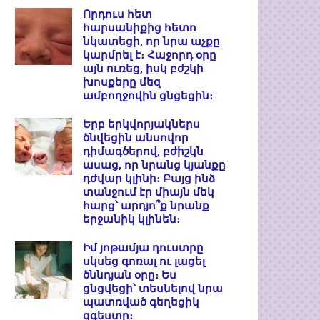
Որդուս հետ
հարսանիքից հետո
նկատեցի, որ նրա աչքը
կարմրել է։ Հաջորդ օրը
այն ուռեց, իսկ բժշկի
խոսքերը մեզ
ամբողջովին ցնցեցին։
Երբ երկվորյակներս
ծնվեցին անսովոր
դիմագծերով, բժիշկն
ասաց, որ նրանց կյանքը
դժվար կլինի։ Բայց ինձ
տանջում էր միայն մեկ
հարց՝ արդյո՞ք նրանք
երջանիկ կլինեն։
Իմ յոթամյա դուստրը
սկսեց գոռալ ու լացել
ծննդյան օրը։ Ես
ցնցվեցի՝ տեսնելով նրա
պատռված գեղեցիկ
զգեստը։