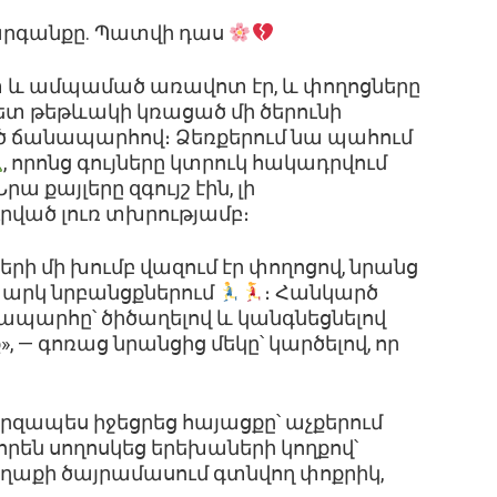
արգանքը. Պատվի դաս
 և ամպամած առավոտ էր, և փողոցները
ետ թեթևակի կռացած մի ծերունի
ած ճանապարհով։ Ձեռքերում նա պահում
, որոնց գույները կտրուկ հակադրվում
ա քայլերը զգույշ էին, լի
րված լուռ տխրությամբ։
 մի խումբ վազում էր փողոցով, նրանց
արկ նրբանցքներում
։ Հանկարծ
ապարհը՝ ծիծաղելով և կանգնեցնելով
 — գոռաց նրանցից մեկը՝ կարծելով, որ
արզապես իջեցրեց հայացքը՝ աչքերում
որեն սողոսկեց երեխաների կողքով՝
ղաքի ծայրամասում գտնվող փոքրիկ,