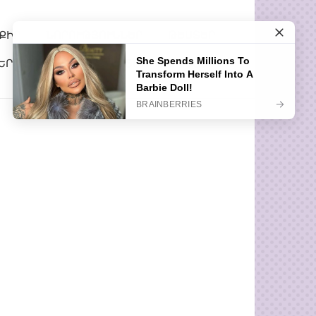
ՔԻՐ
ՆՈՐՈՒԹՅՈՒՆՆԵՐ
ԹԵՍՏԵՐ
ԵՐ
ՀԵՏԱՔՐՔԻՐ ՊԱՏՄՈՒԹՅՈՒՆՆԵՐ