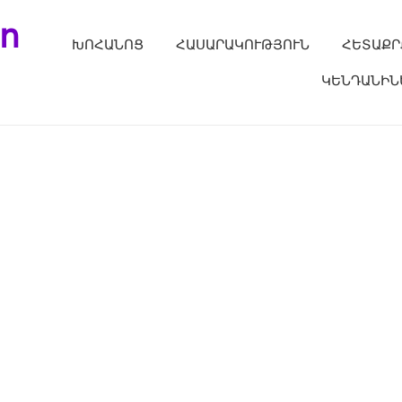
ո
ԽՈՀԱՆՈՑ
ՀԱՍԱՐԱԿՈՒԹՅՈՒՆ
ՀԵՏԱՔՐ
ԿԵՆԴԱՆԻՆ