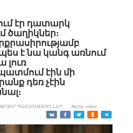
լում էր դատարկ
ւմ ծաղիկներ։
րքրասիրությամբ
չպես է նա կանգ առնում
 լուռ
 պատմում էին մի
րանք դեռ չէին
նալ։
ԱՔՐՔԻՐ ՊԱՏՄՈՒԹՅՈՒՆՆԵՐ
Автор:
editor