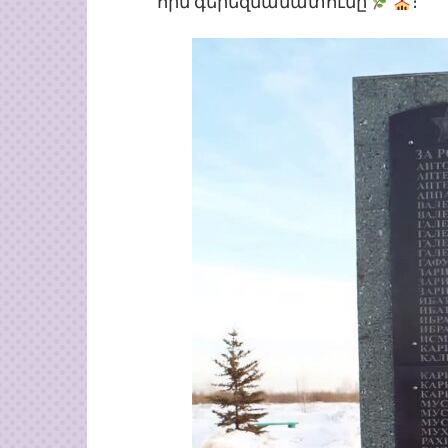
հին գերեզմանատունը
։