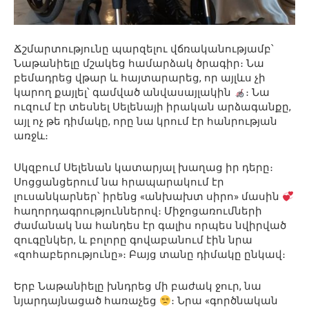
Ճշմարտությունը պարզելու վճռականությամբ՝
Նաթանիելը մշակեց համարձակ ծրագիր։ Նա
բեմադրեց վթար և հայտարարեց, որ այլևս չի
կարող քայլել՝ գամված անվասայլակին
։ Նա
ուզում էր տեսնել Սելենայի իրական արձագանքը,
այլ ոչ թե դիմակը, որը նա կրում էր հանրության
առջև։
Սկզբում Սելենան կատարյալ խաղաց իր դերը։
Սոցցանցերում նա հրապարակում էր
լուսանկարներ՝ իրենց «անխախտ սիրո» մասին
հաղորդագրություններով։ Միջոցառումների
ժամանակ նա հանդես էր գալիս որպես նվիրված
զուգընկեր, և բոլորը գովաբանում էին նրա
«զոհաբերությունը»։ Բայց տանը դիմակը ընկավ։
Երբ Նաթանիելը խնդրեց մի բաժակ ջուր, նա
նյարդայնացած հառաչեց
։ Նրա «գործնական