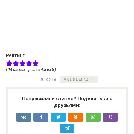
Рейтинг
(
14
оценок, среднее
4.5
из
5
)
3 218
ՀԵՏԱՔՐՔԻՐ
Понравилась статья? Поделиться с
друзьями: