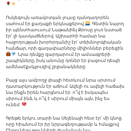
Ոսկեգույն առավոտյան լույսը դանդաղորեն
սահում էր քաղաքի երկնաքերով
: Գետին նայող
իր պենտհաուսում Նաթանիել Քրոսը լուռ նստած
էր՝ լի կասկածներով: Աշխարհի համար նա
հաջողության խորհրդանիշ էր՝ տեխնոլոգիական
հանճար, որի գաղափարները միլիոններ բերեցին
: Նրա դեմքը զարդարում էր ամսագրերի
շապիկները, իսկ անունը դռներ էր բացում դեպի
ամենաէքսկլյուզիվ շրջանակները:
Բայց այս ամբողջ փայլի հետևում նրա սրտում
դատարկություն էր աճում: Ավելի ու ավելի հաճախ
նա ինքն իրեն հարցնում էր. ո՞վ է իսկապես
սիրում ինձ, և ո՞վ է սիրում միայն այն, ինչ ես
ունեմ:
Գրեթե երկու տարի նա Սելենայի հետ էր՝ մի կնոջ,
որը հիանում էր իր նրբագեղությամբ և հմայքով:
Ընդունելությունների ժամանակ նա