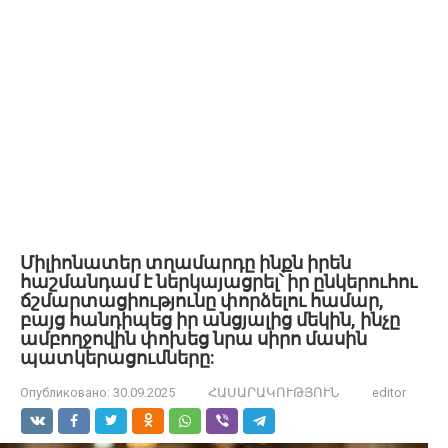
Միլիոնատեր տղամարդը ինքն իրեն
հաշմանդամ է ներկայացրել՝ իր ընկերուհու
ճշմարտացիությունը փորձելու համար,
բայց հանդիպեց իր անցյալից մեկին, ինչը
ամբողջովին փոխեց նրա սիրո մասին
պատկերացումները:
Опубликовано:
30.09.2025
ՀԱՍԱՐԱԿՈՒԹՅՈՒՆ
editor