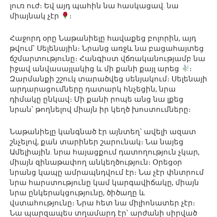
լուռ ուժ։ Եվ այդ պահին նա հասկացավ. նա
միայնակ չէր
։
Հաջորդ օրը Նաթանիելը հավաքեց բոլորին, այդ
թվում՝ Սելենային։ Նրանց առջև նա բացահայտեց
ճշմարտությունը։ Հանգիստ վճռականությամբ նա
իջավ անվասայլակից և մի քանի քայլ արեց
։
Զարմանքի շշուկ տարածվեց սենյակում։ Սելենայի
արդարացումները դատարկ հնչեցին, նրա
դիմակը ընկավ։ Մի քանի րոպե անց նա լքեց
նրան՝ թողնելով միայն իր կեղծ խոստումները։
Նաթանիելը կանգնած էր այնտեղ՝ ավելի ազատ
շնչելով, քան տարիներ շարունակ։ Նա նայեց
Ամելիային. նրա հայացքում դատողություն չկար,
միայն զինաթափող անկեղծություն։ Օրեցօր
նրանց կապը ամրապնդվում էր։ Նա չէր փնտրում
նրա հարստությունը կամ կարգավիճակը, միայն
նրա ընկերակցությունը, ծիծաղը և
վստահությունը։ Նրա հետ նա միլիոնատեր չէր։
Նա պարզապես տղամարդ էր՝ արժանի սիրված