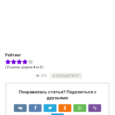
Рейтинг
(
2
оценки, среднее
4
из
5
)
335
ՀԵՏԱՔՐՔԻՐ
Понравилась статья? Поделиться с
друзьями: