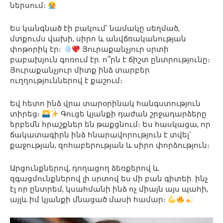
ներսում։
Ես կանգնած էի բակում՝ նամակը սեղմած,
մտքումս վախի, սիրո և անվճռականության
փոթորիկ էր։
Յուրաքանչյուր սրտի
բաբախյուն գոռում էր. ո՞րն է ճիշտ ընտրությունը։
Յուրաքանչյուր միտք ինձ տարբեր
ուղղություններով է քաշում։
Եվ հետո ինձ վրա տարօրինակ հանգստություն
տիրեց։
Գուցե կյանքի դաժան շրջադարձերը
երբեմն հրաշքներ են թաքցնում։ Ես հասկացա, որ
ճակատագիրն ինձ հնարավորություն է տվել՝
քաջության, զոհաբերության և սիրո փորձություն։
Արցունքներով, դողացող ձեռքերով և
զգացմունքներով լի սրտով ես մի բան գիտեի. ինչ
էլ որ ընտրեմ, կսահմանի ինձ ոչ միայն այս պահի,
այլև իմ կյանքի մնացած մասի համար։