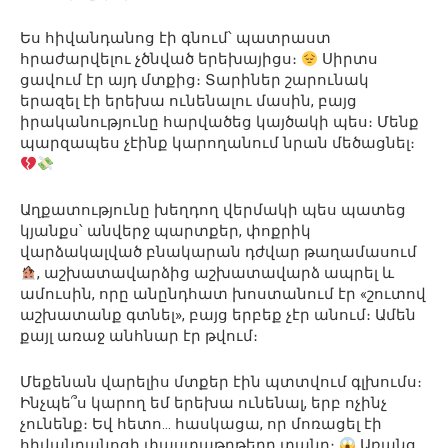
Ես հիվանդանոց էի գնում՝ պատրաստ
հրաժարվելու չծնված երեխայիցս։
Սիրտս
ցավում էր այդ մտքից։ Տարիներ շարունակ
երազել էի երեխա ունենալու մասին, բայց
իրականությունը հարվածեց կայծակի պես։ Մենք
պարզապես չէինք կարողանում նրան մեծացնել։
Աղքատությունը խեղդող վերմակի պես պատեց
կյանքս՝ անվերջ պարտքեր, փոքրիկ
վարձակալված բնակարան դժվար թաղամասում
, աշխատավարձից աշխատավարձ ապրել և
ամուսին, որը անընդհատ խոստանում էր «շուտով
աշխատանք գտնել», բայց երբեք չէր անում։ Ամեն
քայլ առաջ անհնար էր թվում։
Մեքենան վարելիս մտքեր էին պտտվում գլխումս։
Ինչպե՞ս կարող եմ երեխա ունենալ, երբ ոչինչ
չունենք։ Եվ հետո… հասկացա, որ մոռացել էի
հիվանդանոցի փաստաթղթերը տանը։
Առանց