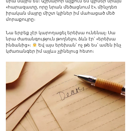
նրա մայրն եմ։ Աշխարհի աչքում ես կլինեի միայն
«հարազատը, որը նրան մեծացնում է», մինչդեռ
իրական մայրը միշտ կլիներ իմ մահացած մեծ
մորաքույրը։
Նա երբեք չէր կարողացել երեխա ունենալ։ Սա
նրա ժառանգություն թողնելու ձևն էր՝ «երեխա
ինձանից»։
Եվ այս երեխան՝ ոչ թե ես՝ ամեն ինչ
կժառանգեր իմ այլևս չլինելուց հետո։