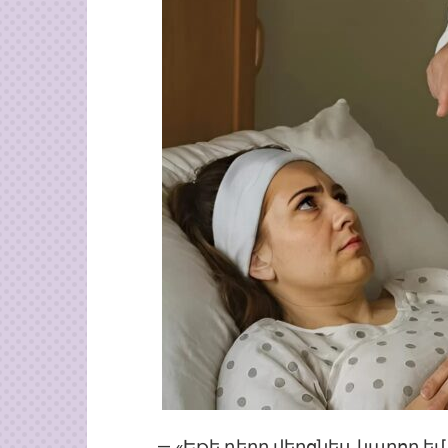
— «Եթե դեղը վերցնես, կարող ե