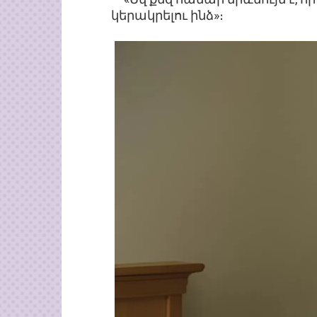
կերակրելու ինձ»։