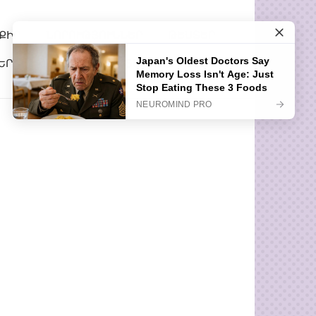
ՔԻՐ
ՆՈՐՈՒԹՅՈՒՆՆԵՐ
ԹԵՍՏԵՐ
ԵՐ
ՀԵՏԱՔՐՔԻՐ ՊԱՏՄՈՒԹՅՈՒՆՆԵՐ