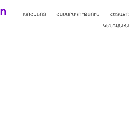
ո
ԽՈՀԱՆՈՑ
ՀԱՍԱՐԱԿՈՒԹՅՈՒՆ
ՀԵՏԱՔՐ
ԿԵՆԴԱՆԻՆ