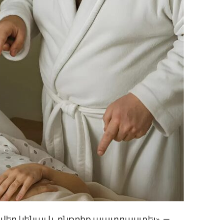
մ վեր կենալ և ընթրիք պատրաստել», —