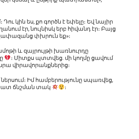
 Դու կին ես, քո գործն է եփելը։ Եվ նայիր
անում էր, նույնիսկ երբ հիվանդ էր։ Բայց
 չափազանց փխրուն եք»։
ամոթի և զայրույթի խառնուրդը
շը
։ Միտքս պտտվեց. մի կողմը ցավում
մ նրա վիրավորանքներից։
 ներսում։ Իմ համբերությունը սպառվեց,
դհատ ճնշման տակ
։