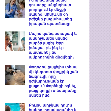
Իմ հինգ տարեկան
դուստրը անընդհատ
բողոքում էր մեջքի
ցավից, մինչև մի օր
բժիշկը բացահայտեց
իրական պատճառը։
Մայրս զանգ ստացավ և
անմիջապես սկսեց
բարձր լացել։ Երբ
իմացա, թե ինչ էր
պատահել, ես
ամբողջովին ցնցվեցի։
Փողոցով քայլելիս տեսա
մի կեղտոտ փոքրիկ շան
ձագուկի, որը
դժվարությամբ էր
քայլում։ Փորձեցի օգնել,
բայց կողքի տեսարանը
ցնցեց ինձ։
Քույրս աղջկաս դուրս
հանեց լողավազանից և