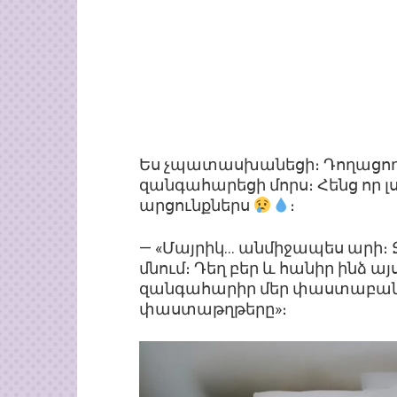
Ես չպատասխանեցի։ Դողացող 
զանգահարեցի մորս։ Հենց որ լ
արցունքներս
։
— «Մայրիկ… անմիջապես արի։ Ջե
մնում։ Դեղ բեր և հանիր ինձ այ
զանգահարիր մեր փաստաբանի
փաստաթղթերը»։