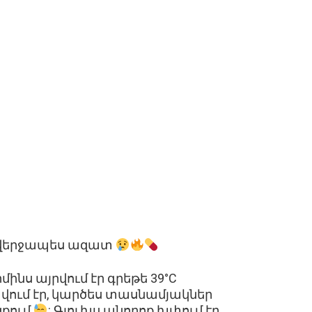
 վերջապես ազատ
ինս այրվում էր գրեթե 39°C
ցավում էր, կարծես տասնամյակներ
ցքում
: Գլուխս անողոք խփում էր,