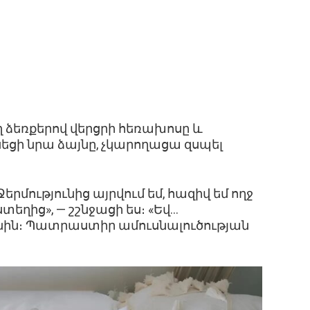
ձեռքերով վերցրի հեռախոսը և
սեցի նրա ձայնը, չկարողացա զսպել
րմությունից այրվում եմ, հազիվ եմ ողջ
ստեղից», — շշնջացի ես։ «Եվ…
ն։ Պատրաստիր ամուսնալուծության