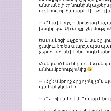
անտանելի էր նույնիսկ աչքերս 
ուժերով, որ հավաքել էի, թույլ
— «Գնա ինքդ», — մրմնջաց նա, ա
խնդիր կա: Մի փոքր ջերմությու
Ես փակեցի աչքերս և սառը կ
ցավում էր: Ես պարզապես պառկ
ջերմությունն ինքնուրույն կանց
Հանկարծ նա ներխուժեց սենյա
անհամբերությունից
:
— «Հը՞: Ամբողջ օրը ոչինչ չե՞ս
պահանջկոտ էր:
— «Ոչ… հիվանդ եմ։ Դժվար է նույ
— «Եվ քեզ համար միևնույն է, ո