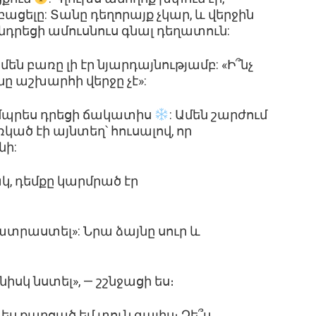
բացելը: Տանը դեղորայք չկար, և վերջին
 խնդրեցի ամուսնուս գնալ դեղատուն:
մեն բառը լի էր նյարդայնությամբ: «Ի՞նչ
նը աշխարհի վերջը չէ»:
ոմպրես դրեցի ճակատիս
: Ամեն շարժում
ած էի այնտեղ՝ հուսալով, որ
նի:
կ, դեմքը կարմրած էր
 պատրաստել»: Նրա ձայնը սուր և
նիսկ նստել», — շշնջացի ես։
ր ես քաղցած եմ տուն գալիս։ Չե՞ս