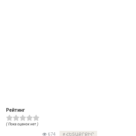
Рейтинг
( Пока оценок нет )
674
ՀԵՏԱՔՐՔԻՐ