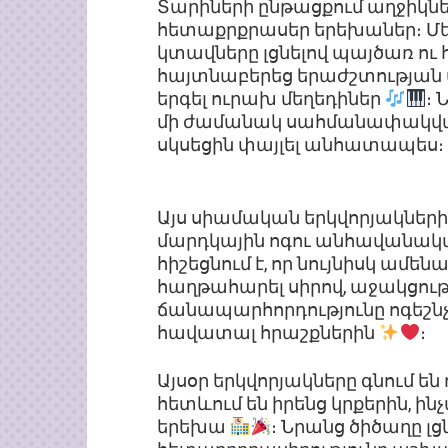
Տարիների ընթացքում աղջիկնե
հետաքրքրասեր երեխաներ։ Մեկ
կտավները լցնելով պայծառ ու
հայտնաբերեց երաժշտության սե
երգել ուրախ մեղեդիներ
։ 
մի ժամանակ սահմանափակված 
սկսեցին փայլել անհատապես։
Այս սիամական երկվորյակների 
մարդկային ոգու անհավանակ
հիշեցնում է, որ նույնիսկ ամ
հաղթահարել սիրով, աջակցու
ճանապարհորդությունը ոգեշնչ
հավատալ հրաշքներին
։
Այսօր երկվորյակները գնում են
հետևում են իրենց կրքերին, ի
երեխա
։ Նրանց ծիծաղը լցն