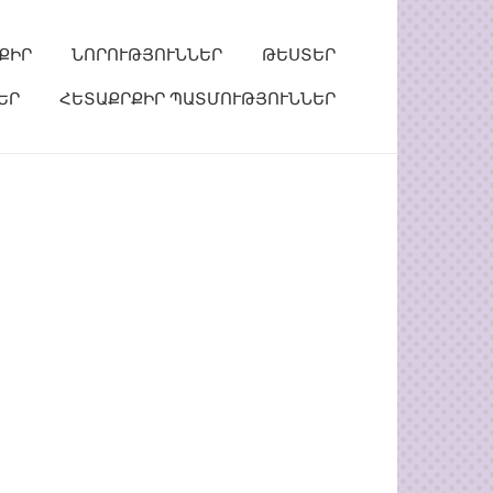
ՔԻՐ
ՆՈՐՈՒԹՅՈՒՆՆԵՐ
ԹԵՍՏԵՐ
ԵՐ
ՀԵՏԱՔՐՔԻՐ ՊԱՏՄՈՒԹՅՈՒՆՆԵՐ