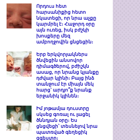
Որդուս հետ
հարսանիքից հետո
նկատեցի, որ նրա աչքը
կարմրել է։ Հաջորդ օրը
այն ուռեց, իսկ բժշկի
խոսքերը մեզ
ամբողջովին ցնցեցին։
Երբ երկվորյակներս
ծնվեցին անսովոր
դիմագծերով, բժիշկն
ասաց, որ նրանց կյանքը
դժվար կլինի։ Բայց ինձ
տանջում էր միայն մեկ
հարց՝ արդյո՞ք նրանք
երջանիկ կլինեն։
Իմ յոթամյա դուստրը
սկսեց գոռալ ու լացել
ծննդյան օրը։ Ես
ցնցվեցի՝ տեսնելով նրա
պատռված գեղեցիկ
զգեստը։