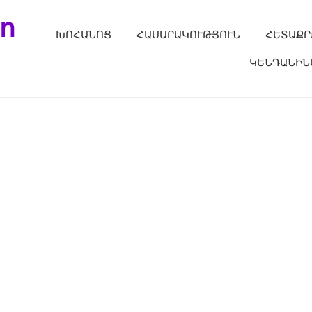
ո
ԽՈՀԱՆՈՑ
ՀԱՍԱՐԱԿՈՒԹՅՈՒՆ
ՀԵՏԱՔՐ
ԿԵՆԴԱՆԻՆ