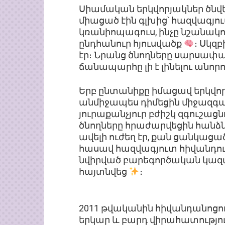
Սիամական երկվորյակներ ծնվե
միացած էին գլխից՝ հազվագյուտ
կռանիոպագուս, ինչը նշանակում
ընդհանուր հյուսվածք
։ Սկզ
էր։ Նրանց ծնողները սարսափա
ճանապարհը լի է լինելու անորո
Երբ ընտանիքը իմացավ երկվոր
անմիջապես դիմեցին միջազգա
յուրաքանչյուր բժիշկ զգուշացն
ծնողները հրաժարվեցին հանձն
ավելի ուժեղ էր, քան ցանկաց
հասավ հազվագյուտ հիվանդութ
նվիրված բարեգործական կազմա
հայտնվեց
։
2011 թվականին հիվանդանոցու
երկար և բարդ վիրահատությո