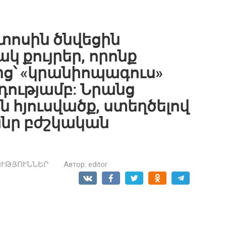
տոսին ծնվեցին
կ քույրեր, որոնք
ից՝ «կրանիոպագուս»
դությամբ: Նրանց
ին հյուսվածք, ստեղծելով
նր բժշկական
ՈՒԹՅՈՒՆՆԵՐ
Автор:
editor