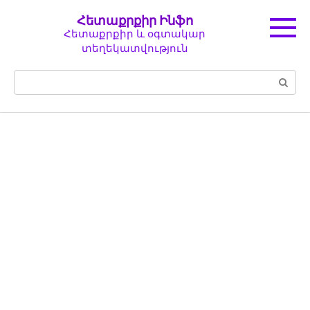
Перейти
Հետաքրքիր Ինֆո
к
Հետաքրքիր և օգտակար
контенту
տեղեկատվություն
Поиск: