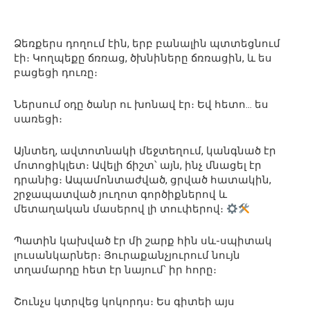
Ձեռքերս դողում էին, երբ բանալին պտտեցնում
էի։ Կողպեքը ճռռաց, ծխնիները ճռռացին, և ես
բացեցի դուռը։
Ներսում օդը ծանր ու խոնավ էր։ Եվ հետո… ես
սառեցի։
Այնտեղ, ավտոտնակի մեջտեղում, կանգնած էր
մոտոցիկլետ։ Ավելի ճիշտ՝ այն, ինչ մնացել էր
դրանից։ Ապամոնտաժված, ցրված հատակին,
շրջապատված յուղոտ գործիքներով և
մետաղական մասերով լի տուփերով։
Պատին կախված էր մի շարք հին սև-սպիտակ
լուսանկարներ։ Յուրաքանչյուրում նույն
տղամարդը հետ էր նայում՝ իր հորը։
Շունչս կտրվեց կոկորդս։ Ես գիտեի այս