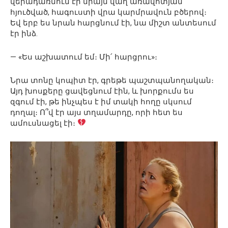
վերադառնում էր միայն վաղ առավոտյան՝
հյուծված, հագուստի վրա կարմրավուն բծերով։
Եվ երբ ես նրան հարցնում էի, նա միշտ անտեսում
էր ինձ.
— «Ես աշխատում եմ։ Մի՛ հարցրու»։
Նրա տոնը կոպիտ էր, գրեթե պաշտպանողական։
Այդ խոսքերը ցավեցնում էին, և խորքումս ես
զգում էի, թե ինչպես է իմ տակի հողը սկսում
դողալ։ Ո՞վ էր այս տղամարդը, որի հետ ես
ամուսնացել էի։