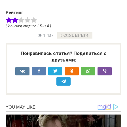
Рейтинг
(
2
оценки, среднее
1.5
из
5
)
1 437
ՀԵՏԱՔՐՔԻՐ
Понравилась статья? Поделиться с
друзьями: