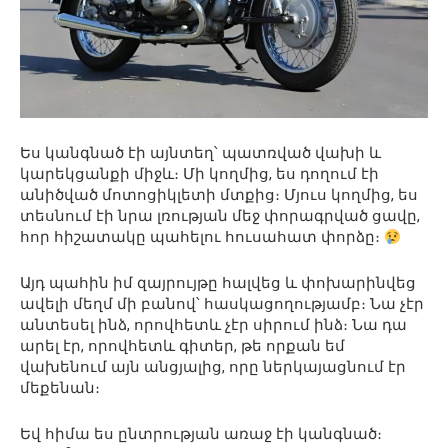
Ես կանգնած էի այնտեղ՝ պատռված վախի և
կարեկցանքի միջև։ Մի կողմից, ես դողում էի
անիծված մոտոցիկլետի մտքից։ Մյուս կողմից, ես
տեսնում էի նրա լռության մեջ փորագրված ցավը,
հոր հիշատակը պահելու հուսահատ փորձը։
Այդ պահին իմ զայրույթը հալվեց և փոխարինվեց
ավելի մեղմ մի բանով՝ հասկացողությամբ։ Նա չէր
անտեսել ինձ, որովհետև չէր սիրում ինձ։ Նա դա
արել էր, որովհետև գիտեր, թե որքան եմ
վախենում այն ​​անցյալից, որը ներկայացնում էր
մեքենան։
Եվ հիմա ես ընտրության առաջ էի կանգնած։