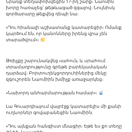
Նրանք տեղափոխվեցին 17-րդ շարք։ Նաոմին
խորը հառաչեց՝ թեթևացած զգալով։ Նույնիսկ
գործարարը թեքվեց դեպի նա։
«Դու հիանալի աշխատանք կատարեցիր։ Ոմանք
կարծում են, որ կանոնները իրենց վրա չեն
տարածվում»։
Թռիչքը շարունակվեց սահուն, և սրահում
տրամադրությունը գրեթե բարեկամական
դարձավ։ Բորտուղեկցորդուհիներից մեկը
զգուշորեն Նաոմիին խմիչք առաջարկեց։
«Նախորդ անհարմարության համար»։
Լա Գուարդիայում վայրէջք կատարելիս մի քանի
ուղևորներ գովաբանեցին Նաոմիին.
«Դու այնքան հանգիստ մնացիր։ Եթե ես քո տեղը