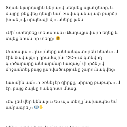
Տղան նյարդային կերպով սեղմեց պլանշետը, և
մայրը թեքվեց դեպի նա՝ բավականաչափ բարձր
խոսելով, որպեսզի մյուսները լսեն.
«Մի՛ ստեղծեք տեսարան»։ Քաղաքավարի եղեք և
տվեք նրան իր տեղը։
Մոտակա ուղևորները անհանգստորեն հետևում
էին ծավալվող դրամային։ 12C-ում գտնվող
գործարարը անհարմար հազաց՝ փորձելով
միջամտել, բայց լարվածությունը շարունակվեց։
Նաոմին ամուր բռնել էր գիրքը, սիրտը բաբախում
էր, բայց ձայնը հանգիստ մնաց.
«Ես չեմ վեր կենալու։ Ես այս տեղը նախապես եմ
ամրագրել»։