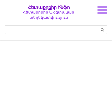
Перейти
Հետաքրքիր Ինֆո
к
Հետաքրքիր և օգտակար
контенту
տեղեկատվություն
Поиск: