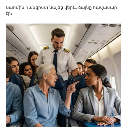
Նաոմին հանգիստ նայեց վերև, ձայնը հավասար
էր։