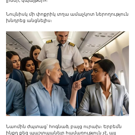
լինեի, կպայթեի»։
Նույնիսկ մի փոքրիկ տղա ամաչկոտ ներողություն
խնդրեց անցնելիս։
Նաոմին ժպտաց՝ հոգնած, բայց ուրախ։ Երբեմն
ինքդ քեզ պաշտպանելը համառություն չէ, այլ