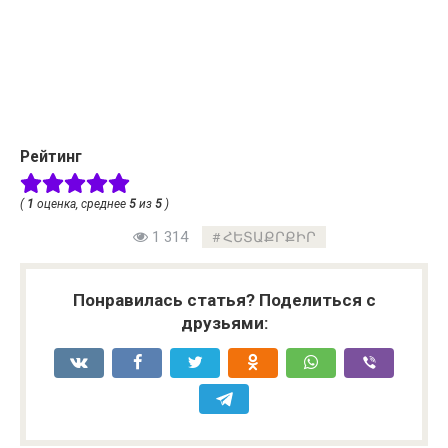
Рейтинг
(
1
оценка, среднее
5
из
5
)
1 314
ՀԵՏԱՔՐՔԻՐ
Понравилась статья? Поделиться с
друзьями: