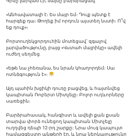
Կինը լարված էր, ձայնը բարձրացավ.
«Անհավատալի է։ Ես մայր եմ։ Դուք պետք է
հարգեք դա։ Թողեք իմ որդուն այստեղ նստի։ Ո՞վ
եք դուք»։
Բորտուղեկցորդուհին մոտեցավ՝ զգալով
լարվածությունը, բայց «Վստահ մայրիկը» ավելի
ուժեղ սեղմեց.
«Եթե նա չհեռանա, ես նրան կհաղորդեմ։ Սա
ոտնձգություն է»։
Այդ պահին խցիկի դուռը բացվեց, և հայտնվեց
կապիտան Ռոբերտ Միտչելը։ Բոլոր ուղևորները
սառեցին։
Բարձրահասակ, հանգիստ և ավելի քան քսան
տարվա փորձ ունեցող կապիտան Միտչելը
ուղղվեց դեպի 12-րդ շարքը։ Նրա մուգ կապույտ
համազգեստը անթերի էր, և նրա ներկայությունը