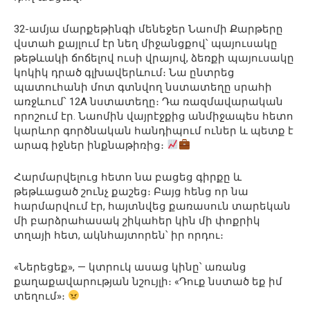
32-ամյա մարքեթինգի մենեջեր Նաոմի Քարթերը
վստահ քայլում էր նեղ միջանցքով՝ պայուսակը
թեթևակի ճոճելով ուսի վրայով, ձեռքի պայուսակը
կոկիկ դրած գլխավերևում։ Նա ընտրեց
պատուհանի մոտ գտնվող նստատեղը սրահի
առջևում՝ 12A նստատեղը։ Դա ռազմավարական
որոշում էր. Նաոմին վայրէջքից անմիջապես հետո
կարևոր գործնական հանդիպում ուներ և պետք է
արագ իջներ ինքնաթիռից։
Հարմարվելուց հետո նա բացեց գիրքը և
թեթևացած շունչ քաշեց։ Բայց հենց որ նա
հարմարվում էր, հայտնվեց քառասուն տարեկան
մի բարձրահասակ շիկահեր կին մի փոքրիկ
տղայի հետ, ակնհայտորեն՝ իր որդու։
«Ներեցեք», — կտրուկ ասաց կինը՝ առանց
քաղաքավարության նշույլի։ «Դուք նստած եք իմ
տեղում»։