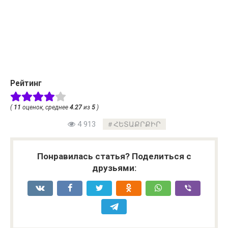
Рейтинг
(
11
оценок, среднее
4.27
из
5
)
4 913
ՀԵՏԱՔՐՔԻՐ
Понравилась статья? Поделиться с
друзьями: