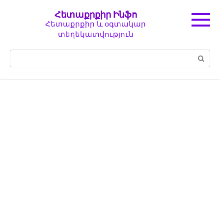
Перейти
Հետաքրքիր Ինֆո
к
Հետաքրքիր և օգտակար
контенту
տեղեկատվություն
Поиск: