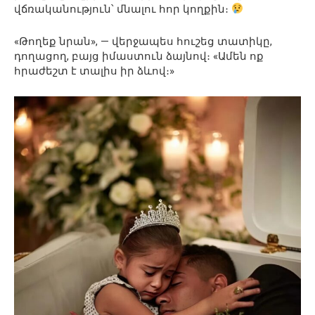
վճռականություն՝ մնալու հոր կողքին։
«Թողեք նրան», — վերջապես հուշեց տատիկը,
դողացող, բայց իմաստուն ձայնով։ «Ամեն ոք
հրաժեշտ է տալիս իր ձևով։»