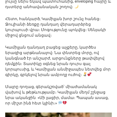
լույսը ներս եկավ պատուհանից, enveloping հայրը և
դստերը անհավանական շողով։
Հետո, հանկարծ, Կամիլլան խոր շունչ հանեց։
Ջուլիանի ձեռքը դանդաղ վերադարձրեց
կուրպուսի վրա։ Մոգությունը պոկվեց։ Սենյակի
միջով ցնցում անցավ։
Կամիլլան դանդաղ բացեց աչքերը, կարծես
երազից արթնանալով։ Նա փնտրեց մորը, ով
կանգնած էր անշարժ, արցունքները թափվելով
դեմքին։ Տատիկը օգնեց նրան դուրս գալ
կորպուսից, և Կամիլլան անմիջապես նետվեց մոր
գիրկը, գրկելով նրան ամբողջ ուժով։
Մայրը դողաց, գերակշռված՝ միաժամանակ
վախով և թեթևությամբ։ Կամիլլան մեղմ շշնջաց
նրա ականջին. «Մի լացիր, մամա։ Պապան ասաց,
որ միշտ ինձ հետ կլինի։»