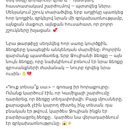
մեկ ծնկը կորպուսի վրա և — դանդաղ,
հաստատակամ շարժումով — պտտվեց ներս։
Սենյակում շշուկ տարածվեց, երբ աղջիկը պառկեց
հոր կողքին, գրկելով նրան մի գրկախառնությամբ,
այնքան մաքուր, այնքան հուսահատ, որ բոլոր
շշուկները խլացան։
Նրա թարթիչը սեղմվեց հոր սառը կուրծքին,
ձեռքերը կապեցին անկենդան մարմինը։ Բոլորին
զարմանք պատճառեց, երբ Ջուլիանի ձեռքը — այն
նույն ձեռքը, որը նախկինում բռնում էր նրա ձեռքը
զբոսանքների ժամանակ — նուրբ դրվեց նրա
ուսին։
«Դուք տեսա՞ք սա։» — գոռաց իր հորաքույրը։
Ոմանք կարծում էին, որ Կամիլլայի շարժումը
դարձրեց, որ ձեռքը տեղափոխվի։ Բայց մյուսները,
քարացած, չէին կարող ժխտել, ինչ տեսան. դա
բնական էր թվում, կարծես Ջուլիան ինքն էր
բարձրացրել ձեռքը… կարծես նա վերադարձնում
էր գրկախառնությունը։