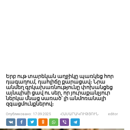
Երբ ութ տարեկան աղջիկը պառկեց հոր
դագաղում, դահլիճը քարացավ։ Նրա
անմեղ գրկախառնությունը փոխանցեց
այնպիսի ցավ ու սեր, որ յուրաքանչյուր
ներկա մնաց սառած՝ լի անմոռանալի
զգացմունքներով։
Опубликовано:
17.09.2025
ՀԱՍԱՐԱԿՈՒԹՅՈՒՆ
editor