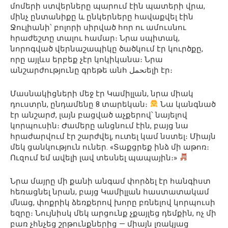
մոմերի ստվերները պարում էին պատերի վրա,
մինչ ընտանիքը և ընկերները հավաքվել էին
Ջուլիանի՝ բոլորի սիրված հոր ու ամուսնու
հրաժեշտը տալու համար։ Նրա սպիտակ,
նորոգված վերնաշապիկը ծածկում էր կուրծքը,
որը այլևս երբեք չէր կոկիկանա։ Նրա
անշարժությունը գրեթե անհ تحملելի էր։
Մասնակիցների մեջ էր Կամիլլան, նրա միակ
դուստրն, ընդամենը 8 տարեկան։
Նա կանգնած
էր անշարժ, լայն բացված աչքերով՝ նայելով
կորպուսին։ Ժամերը անցնում էին, բայց նա
հրաժարվում էր շարժվել, ուտել կամ նստել։ Միայն
մեկ ցանկություն ուներ. «Տաքցրեք ինձ մի աթոռ։
Ուզում եմ ավելի լավ տեսնել պապային։»
Նրա մայրը մի քանի անգամ փորձել էր հանգիստ
հեռացնել նրան, բայց Կամիլլան հաստատակամ
մնաց, փոքրիկ ձեռքերով խորը բռնելով կորպուսի
եզրը։ Նույնիսկ մեկ արցունք չքայլեց դեմքին, ոչ մի
բառ չհնչեց շրթունքներից — միայն լռակյաց