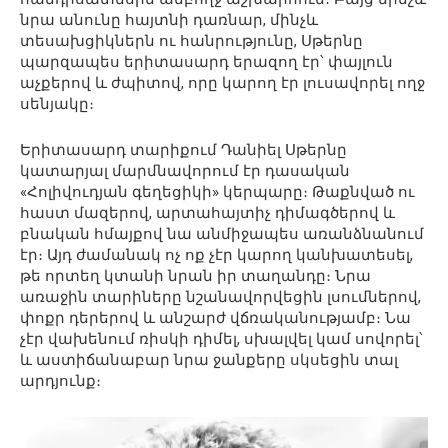
նրա անունը հայտնի դառնար, մինչև
տեսախցիկներն ու հանրությունը, Սթերնը
պարզապես երիտասարդ երազող էր՝ փայլուն
աչքերով և ժպիտով, որը կարող էր լուսավորել ողջ
սենյակը։
Երիտասարդ տարիքում Դանիել Սթերնը
կատարյալ մարմնավորում էր դասական
«Հոլիվուդյան գեղեցիկի» կերպարը։ Թաքնված ու
հաստ մազերով, արտահայտիչ դիմագծերով և
բնական հմայքով նա անմիջապես առանձնանում
էր։ Այդ ժամանակ ոչ ոք չէր կարող կանխատեսել,
թե որտեղ կտանի նրան իր տաղանդը։ Նրա
առաջին տարիները նշանավորվեցին լսումներով,
փոքր դերերով և անշարժ վճռականությամբ։ Նա
չէր վախենում ռիսկի դիմել, սխալվել կամ սովորել՝
և աստիճանաբար նրա ջանքերը սկսեցին տալ
արդյունք։