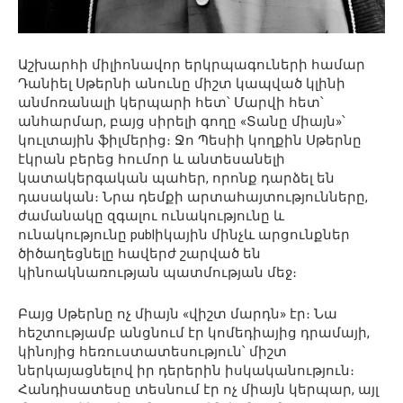
Աշխարհի միլիոնավոր երկրպագուների համար
Դանիել Սթերնի անունը միշտ կապված կլինի
անմոռանալի կերպարի հետ՝ Մարվի հետ՝
անհարմար, բայց սիրելի գողը «Տանը միայն»՝
կուլտային ֆիլմերից։ Ջո Պեսիի կողքին Սթերնը
էկրան բերեց հումոր և անտեսանելի
կատակերգական պահեր, որոնք դարձել են
դասական։ Նրա դեմքի արտահայտությունները,
ժամանակը զգալու ունակությունը և
ունակությունը publիկային մինչև արցունքներ
ծիծաղեցնելը հավերժ շարված են
կինոակնառության պատմության մեջ։
Բայց Սթերնը ոչ միայն «վիշտ մարդն» էր։ Նա
հեշտությամբ անցնում էր կոմեդիայից դրամայի,
կինոյից հեռուստատեսություն՝ միշտ
ներկայացնելով իր դերերին իսկականություն։
Հանդիսատեսը տեսնում էր ոչ միայն կերպար, այլ