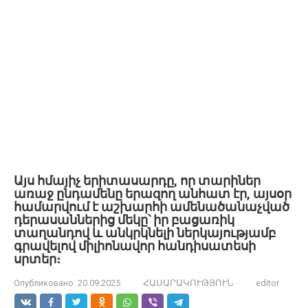
Այս հմայիչ երիտասարդը, որ տարիներ
առաջ ընդամենը երազող անհատ էր, այսօր
համարվում է աշխարհի ամենածանաչված
դերասաններից մեկը՝ իր բացառիկ
տաղանդով և անկրկնելի ներկայությամբ
գրավելով միլիոնավոր հանդիսատեսի
սրտեր։
Опубликовано:
20.09.2025
ՀԱՍԱՐԱԿՈՒԹՅՈՒՆ
editor