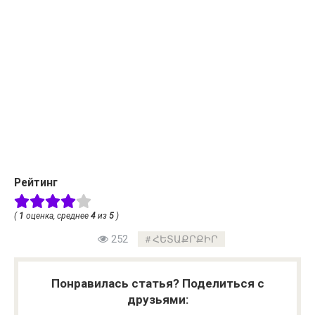
Рейтинг
(
1
оценка, среднее
4
из
5
)
252
ՀԵՏԱՔՐՔԻՐ
Понравилась статья? Поделиться с
друзьями: