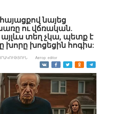
 հայացքով նայեց
 սառը ու վճռական.
այլևս տեղ չկա, պետք է
ը խորը խոցեցին հոգիս:
ԱՐԱԿՈՒԹՅՈՒՆ
Автор:
editor