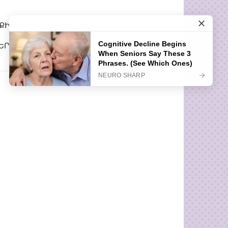
ՔԻՐ
ՆՈՐՈՒԹՅՈՒՆՆԵՐ
ԹԵՍՏԵՐ
ԵՐ
ՀԵՏԱՔՐՔԻՐ ՊԱՏՄՈՒԹՅՈՒՆՆԵՐ