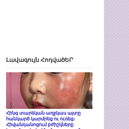
Լավագույն ՀոդվածԵՐ
Հինգ տարեկան աղջկաս այտը
հանկարծ կարմրեց ու ուռեց։
Հիվանդանոցում բժիշկները