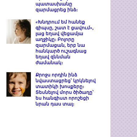
պատասխանը
զարմացրեց ինձ։
«Խնդրում եմ հանեք
գիպսը, շատ է ցավում»,
լաց եղավ վեցամյա
աղջիկը։ Բոլորը
զարմացան, երբ նա
հանկարծ ուշագնաց
եղավ զննման
ժամանակ։
Քրոջս որդին ինձ
նվաստացրեց՝ կրկնելով
տատիկի խոսքերը։
Տեսնելով մորս ծիծաղը՝
ես հանգիստ որոշեցի
նրան դաս տալ։