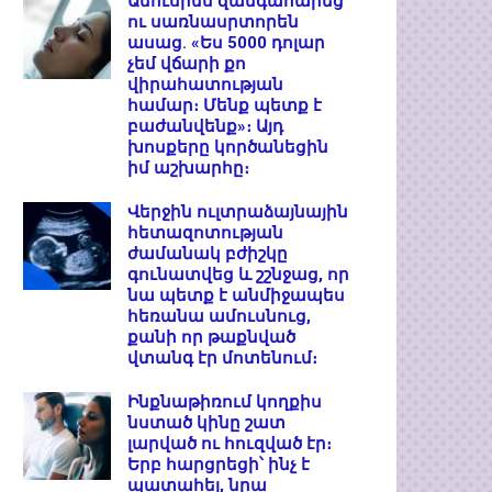
Ամուսինս զանգահարեց
ու սառնասրտորեն
ասաց. «Ես 5000 դոլար
չեմ վճարի քո
վիրահատության
համար։ Մենք պետք է
բաժանվենք»։ Այդ
խոսքերը կործանեցին
իմ աշխարհը։
Վերջին ուլտրաձայնային
հետազոտության
ժամանակ բժիշկը
գունատվեց և շշնջաց, որ
նա պետք է անմիջապես
հեռանա ամուսնուց,
քանի որ թաքնված
վտանգ էր մոտենում։
Ինքնաթիռում կողքիս
նստած կինը շատ
լարված ու հուզված էր։
Երբ հարցրեցի՝ ինչ է
պատահել, նրա