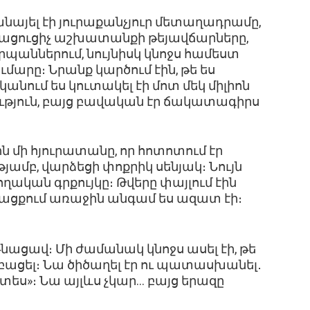
նայել էի յուրաքանչյուր մետաղադրամը,
Լրացուցիչ աշխատանքի թեյավճարները,
աններում, նույնիսկ կնոջս համեստ
արը։ Նրանք կարծում էին, թե ես
անում ես կուտակել էի մոտ մեկ միլիոն
ւթյուն, բայց բավական էր ճակատագիրս
ն մի հյուրատանը, որ հոտոտում էր
ամբ, վարձեցի փոքրիկ սենյակ։ Նույն
ղական գրքույկը։ Թվերը փայլում էին
ացքում առաջին անգամ ես ազատ էի։
նացավ։ Մի ժամանակ կնոջս ասել էի, թե
 բացել։ Նա ծիծաղել էր ու պատասխանել․
ես»։ Նա այլևս չկար… բայց երազը