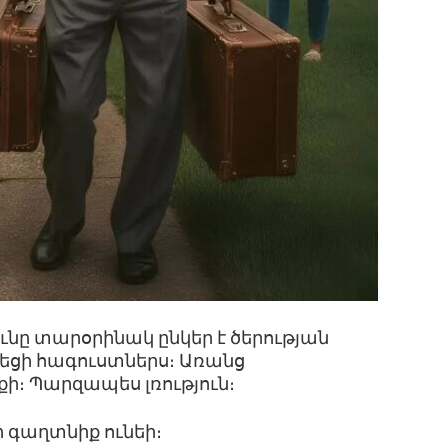
ւնը տարօրինակ ընկեր է ծերության
ալեցի հագուստներս։ Առանց
ի։ Պարզապես լռություն։
ի գաղտնիք ունեի։