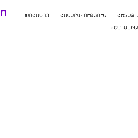
ո
ԽՈՀԱՆՈՑ
ՀԱՍԱՐԱԿՈՒԹՅՈՒՆ
ՀԵՏԱՔՐ
ԿԵՆԴԱՆԻՆ