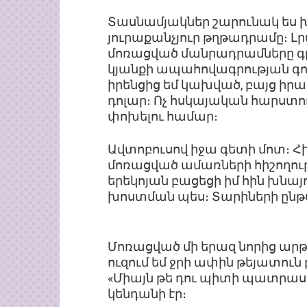
Տասնամյակներ շարունակ ես խ
յուրաքանչյուր թղթադրամը։ 
մոռացված մանրադրամները գրպ
կյանքի ապահովագրության գում
իրենցից եմ կախված, բայց իրակ
դոլար։ Ոչ հսկայական հարստո
փոխելու համար։
Ավտոբուսով իջա գետի մոտ։ Հի
մոռացված ամառների հիշողությ
երեկոյան բացեցի իմ հին խնայո
խոստման պես։ Տարիների ընթ
Մոռացված մի երազ նորից արթ
ուզում եմ ջրի ափին թեյատուն
«Միայն թե դու պիտի պատրաստ
կենդանի էր։