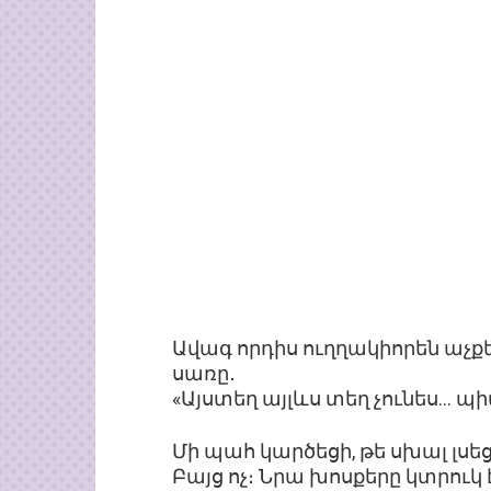
Ավագ որդիս ուղղակիորեն աչքե
սառը․
«Այստեղ այլևս տեղ չունես… պ
Մի պահ կարծեցի, թե սխալ լսեց
Բայց ոչ։ Նրա խոսքերը կտրուկ 