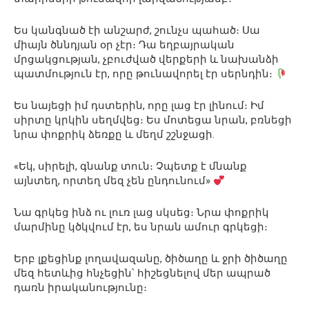
Ես կանգնած էի անշարժ, շունչս պահած։ Սա
միայն ծննդյան օր չէր։ Դա եղբայրական
մրցակցության, չբուժված վերքերի և նախանձի
պատմություն էր, որը թունավորել էր սերնդին։
Ես նայեցի իմ դստերին, որը լաց էր լինում։ Իմ
սիրտը կրկին սեղմվեց։ Ես մոտեցա նրան, բռնեցի
նրա փոքրիկ ձեռքը և մեղմ շշնջացի.
«Եկ, սիրելի, գնանք տուն։ Չպետք է մնանք
այնտեղ, որտեղ մեզ չեն ընդունում»
Նա գրկեց ինձ ու լուռ լաց սկսեց։ Նրա փոքրիկ
մարմինը կծկվում էր, ես նրան ամուր գրկեցի։
Երբ լքեցինք լողավազանը, ծիծաղը և ջրի ծիծաղը
մեզ հետևից հնչեցին՝ հիշեցնելով մեր ապրած
դառն իրականությունը։