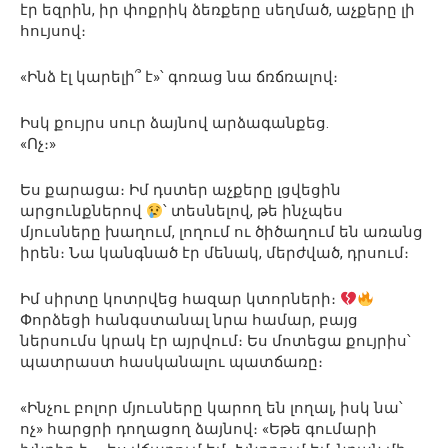
էր եզրին, իր փոքրիկ ձեռքերը սեղմած, աչքերը լի
հույսով։
«Ինձ էլ կարելի՞ է»՝ գոռաց նա ճռճռալով։
Իսկ քույրս սուր ձայնով արձագանքեց.
«Ոչ։»
Ես քարացա։ Իմ դստեր աչքերը լցվեցին
արցունքներով
՝ տեսնելով, թե ինչպես
մյուսները խաղում, լողում ու ծիծաղում են առանց
իրեն։ Նա կանգնած էր մենակ, մերժված, դրսում։
Իմ սիրտը կոտրվեց հազար կտորների։
Փորձեցի հանգստանալ նրա համար, բայց
ներսումս կրակ էր այրվում։ Ես մոտեցա քույրիս՝
պատրաստ հասկանալու պատճառը։
«Ինչու բոլոր մյուսները կարող են լողալ, իսկ նա՝
ոչ» հարցրի դողացող ձայնով։ «Եթե գումարի