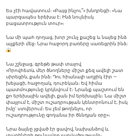
Ես չէի հավատում։ «Բայց ինչու՞» խնդրեցի։ «Նա
պարզապես երեխա է։ Ինձ նույնիսկ
բացատրություն տուր»։
Նա մի պահ դողաց, խոր շունչ քաշեց և նայեց ինձ
աչքերի մեջ։ Նրա հաջորդ բառերը սառեցրին ինձ։
Նա շշնջաց, գրեթե թափ տալով.
«Որովհետև մեր ծնողները միշտ քեզ ավելի շատ
սիրեցին, քան ինձ։ Դու հիանալի աղջիկ էիր —
խելացի, հաջողակ, դուրեկան։ Եվ հիմա
պատմությունը կրկնվում է։ Նրանք պաշտում են
քո երեխային ավելի, քան իմ երեխային։ Նա միշտ
փայլում է, միշտ ուշադրության կենտրոնում է, իսկ
իմը՝ ստվերում։ Ես չեմ թողնելու, որ
ուշադրությունը գողանա իր ծննդյան օրը»։
Նրա ձայնը լցված էր ցավով, նախանձով և
տարիների թունավոր լարվածությամբ։