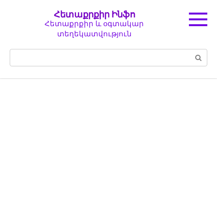
Перейти
Հետաքրքիր Ինֆո
к
Հետաքրքիր և օգտակար
контенту
տեղեկատվություն
Поиск: