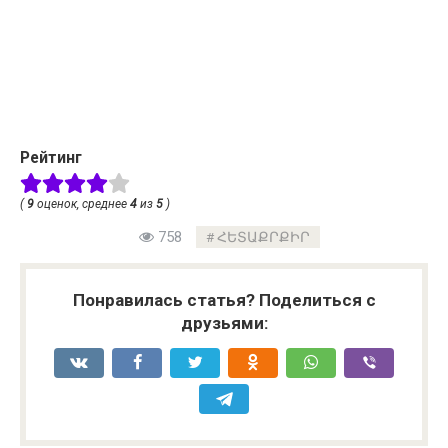
Рейтинг
(
9
оценок, среднее
4
из
5
)
758
ՀԵՏԱՔՐՔԻՐ
Понравилась статья? Поделиться с
друзьями: