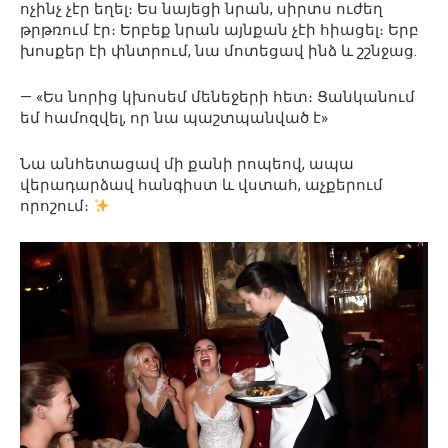
ոչինչ չէր եղել։ Ես նայեցի նրան, սիրտս ուժեղ
թրթռում էր։ Երբեք նրան այնքան չէի հիացել։ Երբ
խոսքեր էի փնտրում, նա մոտեցավ ինձ և շշնջաց.
— «Ես նորից կխոսեմ մենեջերի հետ։ Ցանկանում
եմ համոզվել, որ նա պաշտպանված է»
Նա անհետացավ մի քանի րոպեով, ապա
վերադարձավ հանգիստ և վստահ, աչքերում
որոշում։