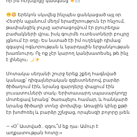
որ իմ ուղեկիցը կանգնեց
Երեկոն սկսվեց ինչպես ցանկացած այլ օր.
Հետին պլանում մեղմ երաժշտություն էր հնչում,
թափանցիկ լույսը արտացոլվում էր բյուրեղյա
բաժակների վրա, իսկ գուրմե ուտեստների բույրը
լցնում էր օդը։ Ես նստած էի իմ ուղեկցի դիմաց՝
զգալով ոգևորության և նյարդային երջանկության
խառնուրդ։ Ոչ ոք չէր կարող կանխատեսել, թե ինչ
է լինելու։
Մոտակա սեղանի շուրջ երեք շքեղ հագնված
կանայք՝ դիզայներական զգեստներով, բարձր
ծիծաղում էին, նրանց զարդերը փայլում էին
լուսատուների տակ։ Երիտասարդ սպասարկողը
մոտեցավ նրանց՝ ծառայելու համար, և հանկարծ
նրանց ծիծաղի տոնը փոխվեց։ Առաջին կինը քթի
էր խոժոռել և բարձր շշնջաց, որպեսզի բոլորը լսեն.
— «Օ՜ Աստված… զգու՞մ եք դա։ Ամուր է
աղքատության հոտը։»