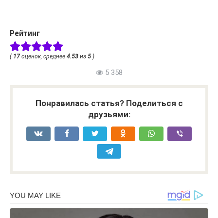
Рейтинг
(
17
оценок, среднее
4.53
из
5
)
5 358
Понравилась статья? Поделиться с
друзьями: