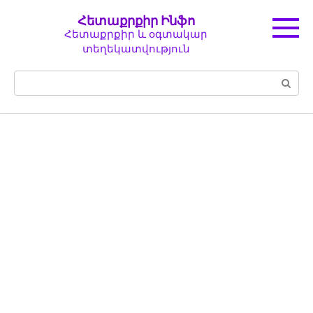
Перейти
Հետաքրքիր Ինֆո
к
Հետաքրքիր և օգտակար
контенту
տեղեկատվություն
Поиск: