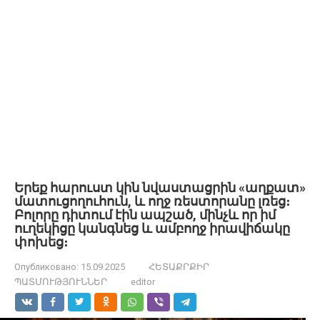
Երեք հարուստ կին նվաստացրին «աղքատ»
մատուցողուհուն, և ողջ ռեստորանը լռեց։
Բոլորը դիտում էին ապշած, մինչև որ իմ
ուղեկիցը կանգնեց և ամբողջ իրավիճակը
փոխեց։
Опубликовано:
15.09.2025
ՀԵՏԱՔՐՔԻՐ
ՊԱՏՄՈՒԹՅՈՒՆՆԵՐ
editor