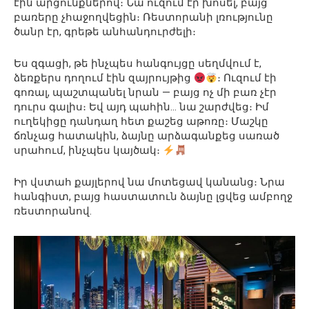
էին արցունքներով։ Նա ուզում էր խոսել, բայց
բառերը չհաջողվեցին։ Ռեստորանի լռությունը
ծանր էր, գրեթե անհանդուրժելի։
Ես զգացի, թե ինչպես հանգույցը սեղմվում է,
ձեռքերս դողում էին զայրույթից
։ Ուզում էի
գոռալ, պաշտպանել նրան — բայց ոչ մի բառ չէր
դուրս գալիս։ Եվ այդ պահին… նա շարժվեց։ Իմ
ուղեկիցը դանդաղ հետ քաշեց աթոռը։ Մաշկը
ճռնչաց հատակին, ձայնը արձագանքեց սառած
սրահում, ինչպես կայծակ։
Իր վստահ քայլերով նա մոտեցավ կանանց։ Նրա
հանգիստ, բայց հաստատուն ձայնը լցվեց ամբողջ
ռեստորանով.