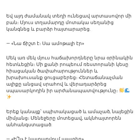
Եվ այդ ժամանակ տեղի ունեցավ արտասովոր մի
բան։ Մյուս տղամարդը մոտակա սեղանից
կանգնեց և բարձր հայտարարեց.
— «Նա ճիշտ է։ Սա ամոթալի էր»
Մեկ առ մեկ մյուս հաճախորդները նրա օրինակին
հետևեցին։ Մի քանի րոպեում ռեստորանի կեսը
հիացական ծափահարություններ և
խրախուսանք ցուցաբերեց։ Հետաճանաչման
ալիքը անցավ սրահով և վերադարձրեց
սպասարկողին իր արժանապատվությունը։
Երեք կանայք՝ սպիտակացած և ամաչած, նայեցին
միմյանց։ Մենեջերը մոտեցավ, ակնհայտորեն
անհանգստացած.
— «Ի՞նչ է կատարվում այստեղ»