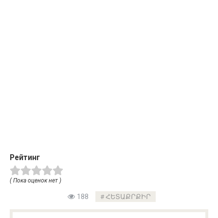
Рейтинг
( Пока оценок нет )
188
ՀԵՏԱՔՐՔԻՐ