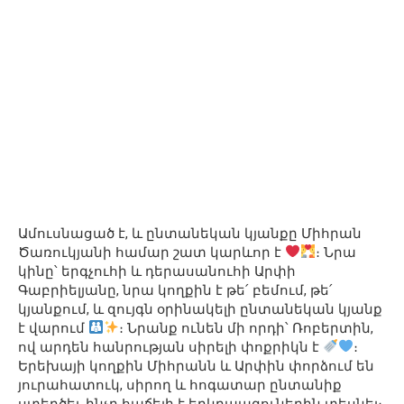
Ամուսնացած է, և ընտանեկան կյանքը Միհրան
Ծառուկյանի համար շատ կարևոր է
։ Նրա
կինը՝ երգչուհի և դերասանուհի Արփի
Գաբրիելյանը, նրա կողքին է թե՛ բեմում, թե՛
կյանքում, և զույգն օրինակելի ընտանեկան կյանք
է վարում
։ Նրանք ունեն մի որդի՝ Ռոբերտին,
ով արդեն հանրության սիրելի փոքրիկն է
։
Երեխայի կողքին Միհրանն և Արփին փորձում են
յուրահատուկ, սիրող և հոգատար ընտանիք
ստեղծել, ինչը հաճելի է երկրպագուներին տեսնել։