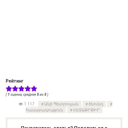
Рейтинг
(
1
оценка, среднее
5
из
5
)
1 117
Անի Պետրոսյան
ծնունդ
հասարակություն
ՀԵՏԱՔՐՔԻՐ