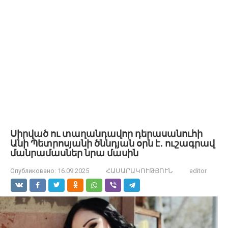
Սիրված ու տաղանդավոր դերասանուհի
Անի Պետրոսյանի ծննդյան օրն է․ ուշագրավ
մանրամասներ նրա մասին
Опубликовано:
16.09.2025
ՀԱՍԱՐԱԿՈՒԹՅՈՒՆ
editor