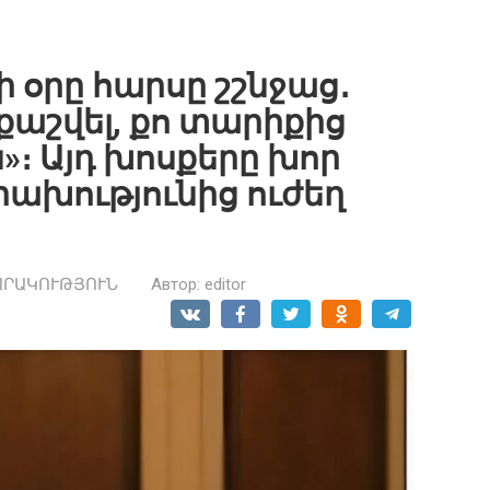
 օրը հարսը շշնջաց․
 քաշվել, քո տարիքից
։ Այդ խոսքերը խոր
ւրախությունից ուժեղ
ԱՐԱԿՈՒԹՅՈՒՆ
Автор:
editor