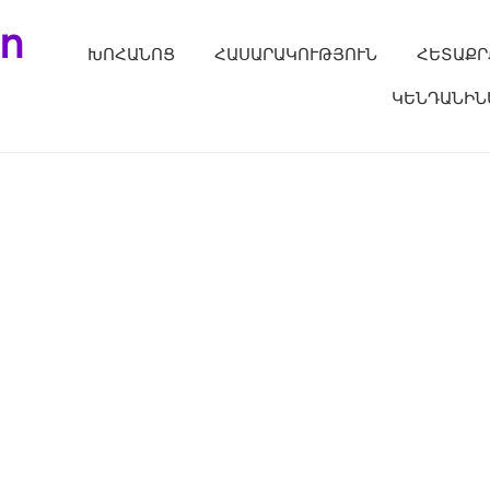
ո
ԽՈՀԱՆՈՑ
ՀԱՍԱՐԱԿՈՒԹՅՈՒՆ
ՀԵՏԱՔՐ
ԿԵՆԴԱՆԻՆ