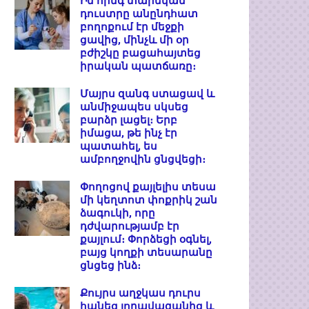
Իմ հինգ տարեկան
դուստրը անընդհատ
բողոքում էր մեջքի
ցավից, մինչև մի օր
բժիշկը բացահայտեց
իրական պատճառը։
Մայրս զանգ ստացավ և
անմիջապես սկսեց
բարձր լացել։ Երբ
իմացա, թե ինչ էր
պատահել, ես
ամբողջովին ցնցվեցի։
Փողոցով քայլելիս տեսա
մի կեղտոտ փոքրիկ շան
ձագուկի, որը
դժվարությամբ էր
քայլում։ Փորձեցի օգնել,
բայց կողքի տեսարանը
ցնցեց ինձ։
Քույրս աղջկաս դուրս
հանեց լողավազանից և