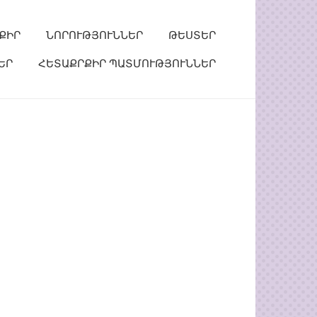
ՔԻՐ
ՆՈՐՈՒԹՅՈՒՆՆԵՐ
ԹԵՍՏԵՐ
ԵՐ
ՀԵՏԱՔՐՔԻՐ ՊԱՏՄՈՒԹՅՈՒՆՆԵՐ