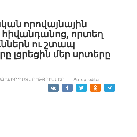
կան որովայնային
 հիվանդանոց, որտեղ
ւններն ու շտապ
րը լցրեցին մեր սրտերը
ԱՔՐՔԻՐ ՊԱՏՄՈՒԹՅՈՒՆՆԵՐ
Автор:
editor