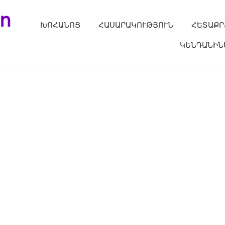
ո
ԽՈՀԱՆՈՑ
ՀԱՍԱՐԱԿՈՒԹՅՈՒՆ
ՀԵՏԱՔՐ
ԿԵՆԴԱՆԻՆ