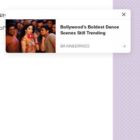
ՔԻՐ
ՆՈՐՈՒԹՅՈՒՆՆԵՐ
ԹԵՍՏԵՐ
ԵՐ
ՀԵՏԱՔՐՔԻՐ ՊԱՏՄՈՒԹՅՈՒՆՆԵՐ