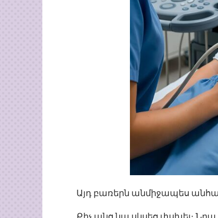
Այդ բառերն անմիջապես անհա
Քիչ անց նա սկսեց փսխել։ Նրա