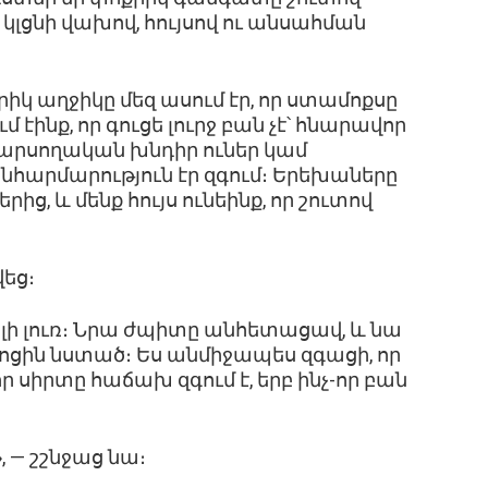
 կլցնի վախով, հույսով ու անսահման
րիկ աղջիկը մեզ ասում էր, որ ստամոքսը
մ էինք, որ գուցե լուրջ բան չէ՝ հնարավոր
կ մարսողական խնդիր ուներ կամ
արմարություն էր զգում։ Երեխաները
ից, և մենք հույս ունեինք, որ շուտով
վեց։
ի լուռ։ Նրա ժպիտը անհետացավ, և նա
զմոցին նստած։ Ես անմիջապես զգացի, որ
որ սիրտը հաճախ զգում է, երբ ինչ-որ բան
 — շշնջաց նա։