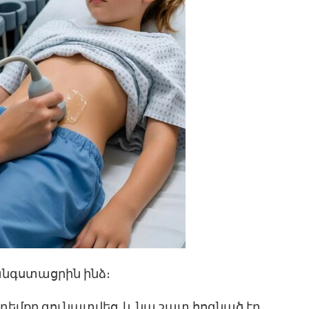
նգստացրին ինձ։
 դեմքը գունատվեց, և նա շատ հոգնած էր