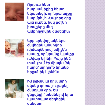
Որդուս հետ
հարսանիքից հետո
նկատեցի, որ նրա աչքը
կարմրել է։ Հաջորդ օրը
այն ուռեց, իսկ բժշկի
խոսքերը մեզ
ամբողջովին ցնցեցին։
Երբ երկվորյակներս
ծնվեցին անսովոր
դիմագծերով, բժիշկն
ասաց, որ նրանց կյանքը
դժվար կլինի։ Բայց ինձ
տանջում էր միայն մեկ
հարց՝ արդյո՞ք նրանք
երջանիկ կլինեն։
Իմ յոթամյա դուստրը
սկսեց գոռալ ու լացել
ծննդյան օրը։ Ես
ցնցվեցի՝ տեսնելով նրա
պատռված գեղեցիկ
զգեստը։