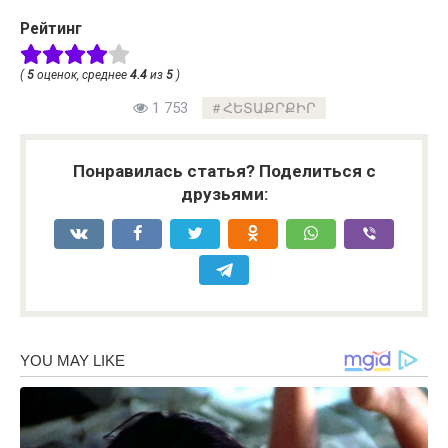
Рейтинг
(
5
оценок, среднее
4.4
из
5
)
1 753
ՀԵՏԱՔՐՔԻՐ
Понравилась статья? Поделиться с
друзьями: