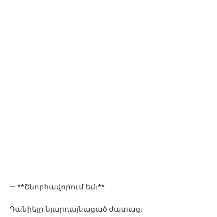
— **Շնորհավորում եմ։**
Դանիելը նյարդայնացած ժպտաց։