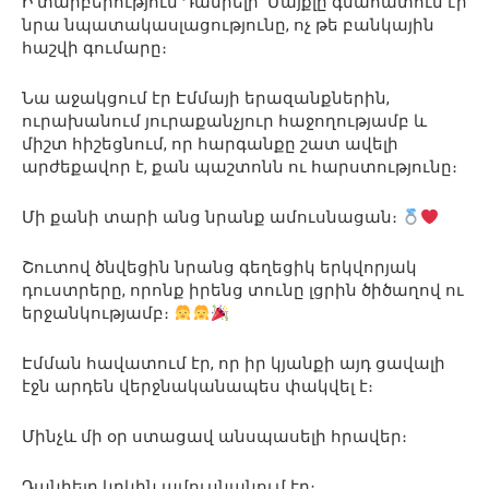
Ի տարբերություն Դանիելի՝ Մայքլը գնահատում էր
նրա նպատակասլացությունը, ոչ թե բանկային
հաշվի գումարը։
Նա աջակցում էր Էմմայի երազանքներին,
ուրախանում յուրաքանչյուր հաջողությամբ և
միշտ հիշեցնում, որ հարգանքը շատ ավելի
արժեքավոր է, քան պաշտոնն ու հարստությունը։
Մի քանի տարի անց նրանք ամուսնացան։
Շուտով ծնվեցին նրանց գեղեցիկ երկվորյակ
դուստրերը, որոնք իրենց տունը լցրին ծիծաղով ու
երջանկությամբ։
Էմման հավատում էր, որ իր կյանքի այդ ցավալի
էջն արդեն վերջնականապես փակվել է։
Մինչև մի օր ստացավ անսպասելի հրավեր։
Դանիելը կրկին ամուսնանում էր։