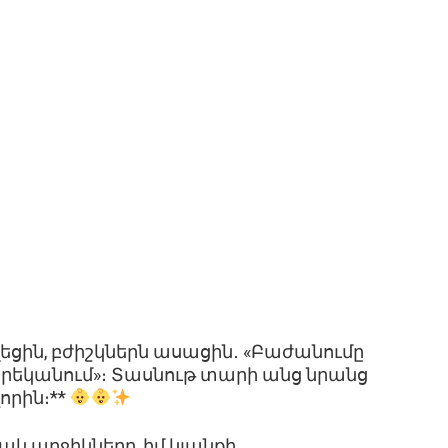
նվեցին, բժիշկներն ասացին․ «Բաժանումը
տարեկանում»։ Տասնութ տարի անց նրանց
որին։**
րյակ աղջիկները, իմ կյանքի