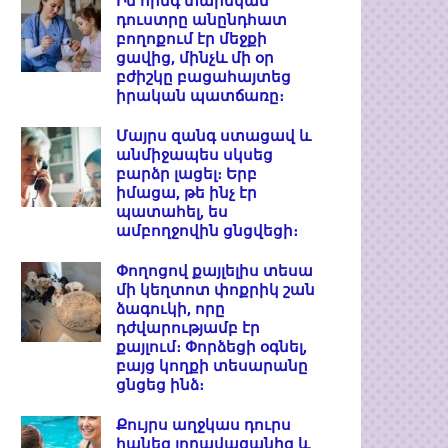
Իմ հինգ տարեկան
դուստրը անընդհատ
բողոքում էր մեջքի
ցավից, մինչև մի օր
բժիշկը բացահայտեց
իրական պատճառը։
Մայրս զանգ ստացավ և
անմիջապես սկսեց
բարձր լացել։ Երբ
իմացա, թե ինչ էր
պատահել, ես
ամբողջովին ցնցվեցի։
Փողոցով քայլելիս տեսա
մի կեղտոտ փոքրիկ շան
ձագուկի, որը
դժվարությամբ էր
քայլում։ Փորձեցի օգնել,
բայց կողքի տեսարանը
ցնցեց ինձ։
Քույրս աղջկաս դուրս
հանեց լողավազանից և