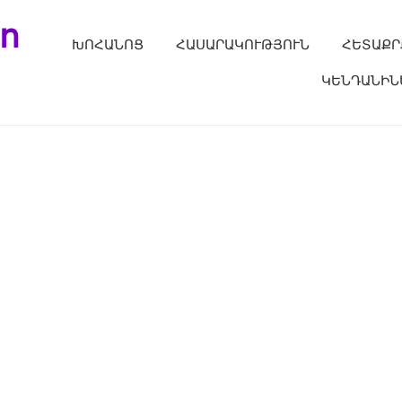
ո
ԽՈՀԱՆՈՑ
ՀԱՍԱՐԱԿՈՒԹՅՈՒՆ
ՀԵՏԱՔՐ
ԿԵՆԴԱՆԻՆ