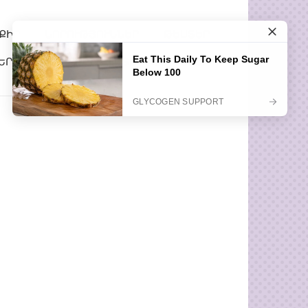
ՔԻՐ
ՆՈՐՈՒԹՅՈՒՆՆԵՐ
ԹԵՍՏԵՐ
ԵՐ
ՀԵՏԱՔՐՔԻՐ ՊԱՏՄՈՒԹՅՈՒՆՆԵՐ