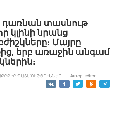
ը դառնան տասնութ
ր կլինի նրանց
բժիշկները։ Մայրը
ց, երբ առաջին անգամ
կներին։
ԱՔՐՔԻՐ ՊԱՏՄՈՒԹՅՈՒՆՆԵՐ
Автор:
editor