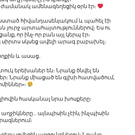
 ժամանակ ամենագեղեցիկ օրն էր։
էի նստած հիվանդասենյակում և պահել էի
տան լուրջ արտահայտություններով։ Ես ու
ք, որ ինչ-որ բան այլ կերպ էր։
սկ սիրտս սկսեց ավելի արագ բաբախել։
ողքին և ասաց․
ուկ երեխաներ են։ Նրանք ծնվել են
ր։ Նրանք միացած են գլխի հատվածում,
րմիններ»։
 լիովին հասկանալ նրա խոսքերը։
աղջիկները… այնպիսին չէին, ինչպիսին
րազներում։
չքերս լցվեցին արցունքներով։ Նրանք