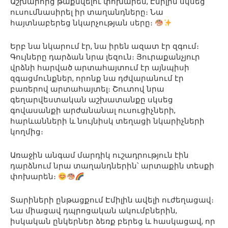
Աշխարհից թաքնվելու փոխարեն, Էմիլին սկսեց
ուսումնասիրել իր տաղանդները։ Նա
հայտնաբերեց նկարչության սերը։
Երբ նա նկարում էր, նա իրեն ազատ էր զգում։
Գույները դարձան նրա լեզուն։ Յուրաքանչյուր
վրձնի հարված արտահայտում էր այնպիսի
զգացմունքներ, որոնք նա դժվարանում էր
բառերով արտահայտել։ Շուտով նրա
գեղարվեստական ​​աշխատանքը սկսեց
գովասանքի արժանանալ ուսուցիչների,
հարևանների և նույնիսկ տեղացի նկարիչների
կողմից։
Առաջին անգամ մարդիկ ուշադրություն էին
դարձնում նրա տաղանդներին՝ արտաքին տեսքի
փոխարեն։
Տարիների ընթացքում Էմիլին ավելի ուժեղացավ։
Նա միացավ դպրոցական ակումբներին,
իսկական ընկերներ ձեռք բերեց և հասկացավ, որ