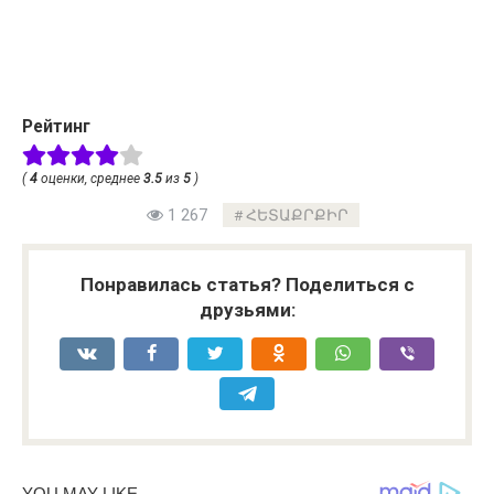
Рейтинг
(
4
оценки, среднее
3.5
из
5
)
1 267
ՀԵՏԱՔՐՔԻՐ
Понравилась статья? Поделиться с
друзьями: