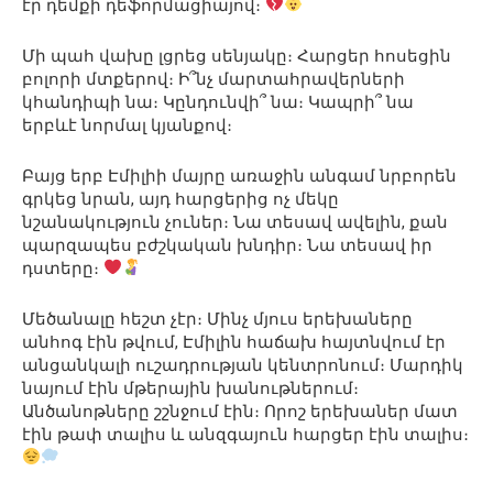
էր դեմքի դեֆորմացիայով։
Մի պահ վախը լցրեց սենյակը։ Հարցեր հոսեցին
բոլորի մտքերով։ Ի՞նչ մարտահրավերների
կհանդիպի նա։ Կընդունվի՞ նա։ Կապրի՞ նա
երբևէ նորմալ կյանքով։
Բայց երբ Էմիլիի մայրը առաջին անգամ նրբորեն
գրկեց նրան, այդ հարցերից ոչ մեկը
նշանակություն չուներ։ Նա տեսավ ավելին, քան
պարզապես բժշկական խնդիր։ Նա տեսավ իր
դստերը։
Մեծանալը հեշտ չէր։ Մինչ մյուս երեխաները
անհոգ էին թվում, Էմիլին հաճախ հայտնվում էր
անցանկալի ուշադրության կենտրոնում։ Մարդիկ
նայում էին մթերային խանութներում։
Անծանոթները շշնջում էին։ Որոշ երեխաներ մատ
էին թափ տալիս և անզգայուն հարցեր էին տալիս։