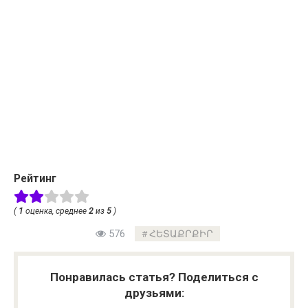
Рейтинг
(
1
оценка, среднее
2
из
5
)
576
ՀԵՏԱՔՐՔԻՐ
Понравилась статья? Поделиться с
друзьями: