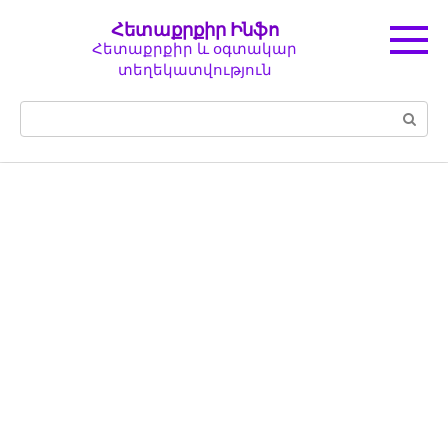
Перейти
Հետաքրքիր Ինֆո
к
Հետաքրքիր և օգտակար
контенту
տեղեկատվություն
Поиск: