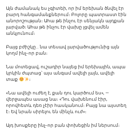
Այն ժամանակ ես չգիտեի, որ իմ երեխան ծնվել էր
բարդ հանգամանքներում։ Բոլորը պատրաստ էին
անորոշության։ Ահա թե ինչու էր սենյակն այդքան
լարված։ Ահա թե ինչու էր վախը լցվել ամեն
անկյունում։
Բայց բժիշկը… նա տեսավ լարվածությունից այն
կողմ ինչ-որ բան։
Նա մոտեցավ, ուշադիր նայեց իմ երեխային, ապա
կրկին ժպտաց՝ այս անգամ ավելի լայն, ավելի
տաք
։
«Նա ավելի ուժեղ է, քան դու կարծում ես», —
վերջապես ասաց նա։ «Դու վախենում էիր,
որովհետև դեռ չէիր հասկանում։ Բայց նա այստեղ
է։ Եվ նրան սիրելու են մինչև ուժ»։
Այդ խոսքերը ինչ-որ բան փոխեցին իմ ներսում։