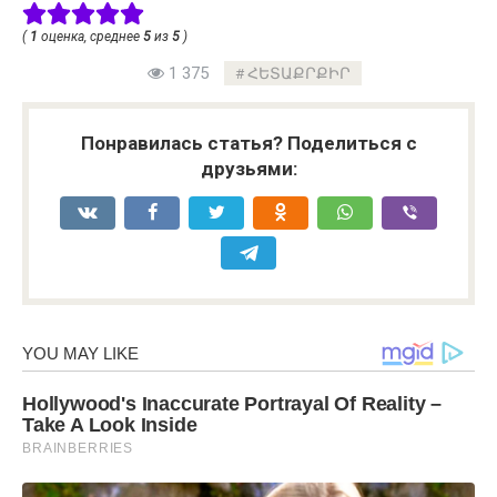
(
1
оценка, среднее
5
из
5
)
1 375
ՀԵՏԱՔՐՔԻՐ
Понравилась статья? Поделиться с
друзьями: