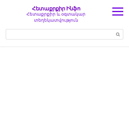
Перейти
Հետաքրքիր Ինֆո
к
Հետաքրքիր և օգտակար
контенту
տեղեկատվություն
Поиск: