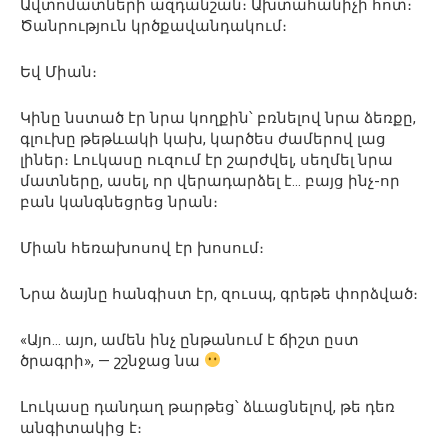
Ավտոմատների ազդանշան։ Ախտահանիչի հոտ։
Ծանրություն կրծքավանդակում։
Եվ Միան։
Կինը նստած էր նրա կողքին՝ բռնելով նրա ձեռքը,
գլուխը թեթևակի կախ, կարծես ժամերով լաց
լիներ։ Լուկասը ուզում էր շարժվել, սեղմել նրա
մատները, ասել, որ վերադարձել է… բայց ինչ-որ
բան կանգնեցրեց նրան։
Միան հեռախոսով էր խոսում։
Նրա ձայնը հանգիստ էր, զուսպ, գրեթե փորձված։
«Այո… այո, ամեն ինչ ընթանում է ճիշտ ըստ
ծրագրի», — շշնջաց նա
Լուկասը դանդաղ թարթեց՝ ձևացնելով, թե դեռ
անգիտակից է։