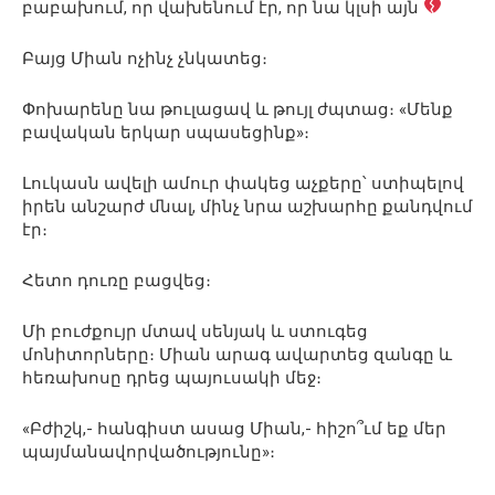
բաբախում, որ վախենում էր, որ նա կլսի այն
Բայց Միան ոչինչ չնկատեց։
Փոխարենը նա թուլացավ և թույլ ժպտաց։ «Մենք
բավական երկար սպասեցինք»։
Լուկասն ավելի ամուր փակեց աչքերը՝ ստիպելով
իրեն անշարժ մնալ, մինչ նրա աշխարհը քանդվում
էր։
Հետո դուռը բացվեց։
Մի բուժքույր մտավ սենյակ և ստուգեց
մոնիտորները։ Միան արագ ավարտեց զանգը և
հեռախոսը դրեց պայուսակի մեջ։
«Բժիշկ,- հանգիստ ասաց Միան,- հիշո՞ւմ եք մեր
պայմանավորվածությունը»։