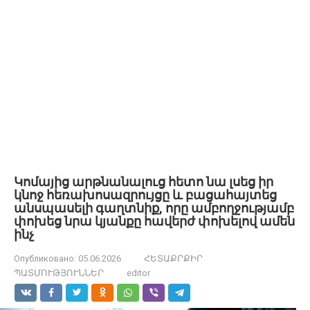
Կոմայից արթնանալուց հետո նա լսեց իր
կնոջ հեռախոսազրույցը և բացահայտեց
անսպասելի գաղտնիք, որը ամբողջությամբ
փոխեց նրա կյանքը հավերժ փոխելով ամեն
ինչ
Опубликовано:
05.06.2026
ՀԵՏԱՔՐՔԻՐ
ՊԱՏՄՈՒԹՅՈՒՆՆԵՐ
editor