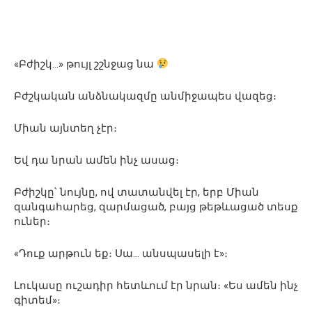
«Բժիշկ…» թույլ շշնջաց նա
Բժշկական անձնակազմը անմիջապես վազեց։
Միան այնտեղ չէր։
Եվ դա նրան ամեն ինչ ասաց։
Բժիշկը՝ նույնը, ով տատանվել էր, երբ Միան
զանգահարեց, զարմացած, բայց թեթևացած տեսք
ուներ։
«Դուք արթուն եք։ Սա… անսպասելի է»։
Լուկասը ուշադիր հետևում էր նրան։ «Ես ամեն ինչ
գիտեմ»։