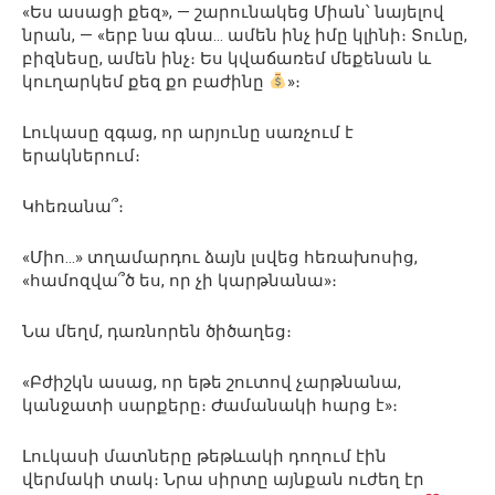
«Ես ասացի քեզ», — շարունակեց Միան՝ նայելով
նրան, — «երբ նա գնա… ամեն ինչ իմը կլինի։ Տունը,
բիզնեսը, ամեն ինչ։ Ես կվաճառեմ մեքենան և
կուղարկեմ քեզ քո բաժինը
»։
Լուկասը զգաց, որ արյունը սառչում է
երակներում։
Կհեռանա՞։
«Միո…» տղամարդու ձայն լսվեց հեռախոսից,
«համոզվա՞ծ ես, որ չի կարթնանա»։
Նա մեղմ, դառնորեն ծիծաղեց։
«Բժիշկն ասաց, որ եթե շուտով չարթնանա,
կանջատի սարքերը։ Ժամանակի հարց է»։
Լուկասի մատները թեթևակի դողում էին
վերմակի տակ։ Նրա սիրտը այնքան ուժեղ էր