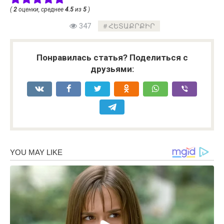
(
2
оценки, среднее
4.5
из
5
)
347
ՀԵՏԱՔՐՔԻՐ
Понравилась статья? Поделиться с
друзьями: