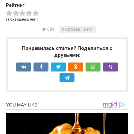
Рейтинг
( Пока оценок нет )
691
ՀԵՏԱՔՐՔԻՐ
Понравилась статья? Поделиться с
друзьями: