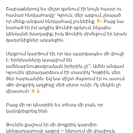
Շաբաթներով ես միշտ գտնում էի նույն հաստ ու
համառ հնդկահավը՝ Կլոուն, մեր այգում, չնայած
որ մենք անգամ հնդկահավ չունեինք
։ Բայց նա
նստած էր իմ աղջիկ Ջունիի գրկում, ինչպես
կենդանի խաղալիք, իսկ Ջունին մրմնջում էր նրան
գաղտնիքներ ականջին։
Սկզբում կարծում էի, որ դա պարզապես մի փուլի
է։ Երեխաները կապվում են
ամենաբնութագրական իրերին, չէ՞։ Ամեն անգամ
Կլոուին վերադարձնում էի տատիկ Դոթիին, մեր
ծեր հարևանին։ Եվ նա միշտ ժպտում էր ու ասում.
«Քո փոքրիկ աղջիկը մեծ սիրտ ունի։ Ոչ մեկին չի
վնասում»
Բայց մի օր կեսօրին ես տեսա մի բան, որ
կանգնեցրեց ինձ։
Ջունին քաշում էր մի փոքրիկ կարմիր
կենցաղատուփ այգով — ներսում մի փափուկ