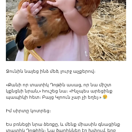
Ջունին նայեց ինձ մեծ, լուրջ աչքերով։
«Քանի որ տատիկ Դոթին ասաց, որ նա միշտ
կքնցնի նրան,» հուշեց նա։ «Ինչպես արեցինք
պապիկի հետ։ Բայց Կլոուն չար չի եղել։»
Իմ սիրտը կոտրեց։
Ես բռնեցի նրա ձեռքը, և մենք միասին գնացինք
տատիկ Դոթիին։ Նա ծաղիկներ էր խփում, երբ