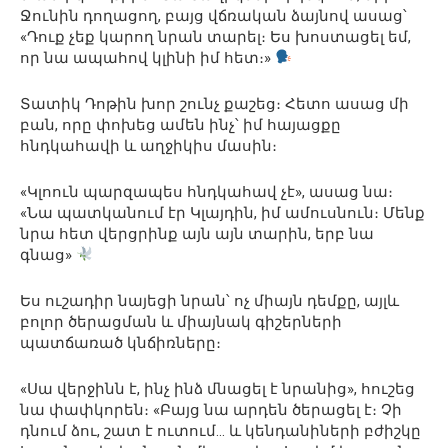
Ջունին դողացող, բայց վճռական ձայնով ասաց՝
«Դուք չեք կարող նրան տարել։ Ես խոստացել եմ,
որ նա ապահով կլինի իմ հետ։»
Տատիկ Դոթին խոր շունչ քաշեց։ Հետո ասաց մի
բան, որը փոխեց ամեն ինչ՝ իմ հայացքը
հնդկահավի և աղջիկիս մասին։
«Կլոուն պարզապես հնդկահավ չէ», ասաց նա։
«Նա պատկանում էր Կլայդին, իմ ամուսնուն։ Մենք
նրա հետ վերցրինք այն այն տարին, երբ նա
գնաց»
Ես ուշադիր նայեցի նրան՝ ոչ միայն դեմքը, այլև
բոլոր ծերացման և միայնակ գիշերների
պատճառած կնճիռները։
«Սա վերջինն է, ինչ ինձ մնացել է նրանից», հուշեց
նա փափկորեն։ «Բայց նա արդեն ծերացել է։ Չի
դնում ձու, շատ է ուտում… և կենդանիների բժիշկը