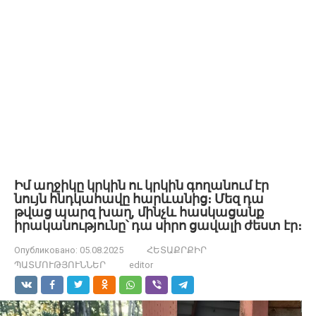
Իմ աղջիկը կրկին ու կրկին գողանում էր
նույն հնդկահավը հարևանից։ Մեզ դա
թվաց պարզ խաղ, մինչև հասկացանք
իրականությունը՝ դա սիրո ցավալի ժեստ էր։
Опубликовано:
05.08.2025
ՀԵՏԱՔՐՔԻՐ
ՊԱՏՄՈՒԹՅՈՒՆՆԵՐ
editor