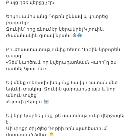
Բայց դեռ վերջը չէր։
Երկու ամիս անց Դոթին ընկավ և կոտրեց
բազուկը։
Ջունին՝ որը գնում էր կերակրել Կլոուին,
ժամանակին գտավ նրան։
Բուժհաստատությունից հետո Դոթին նրբորեն
ասաց՝
«Չեմ կարծում, որ կվերադառնամ։ Կարո՞ղ ես
պահել Կլոուին»։
Եվ մենք տեղափոխեցինք հավկիթատան մեծ
եղևնի տակից։ Ջունին զարդարեց այն և նոր
անուն տվեց՝
«Կլոուի բերդը»
Եվ երբ կարծեցինք, թե պատմությունը վերջացել
է…
Մի փոքր ծիլ ծլեց Դոթիի հին պահեստում՝
մոռացված ձվից։