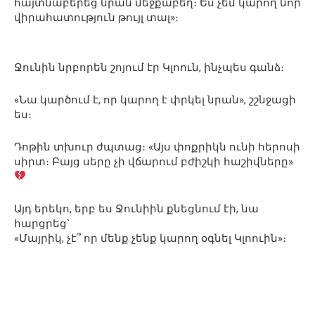
հայտնաբերեց նրան մեջքաբեղ։ Ես չեմ կարող նոր
վիրահատություն թույլ տալ»։
Ջունին նրբորեն շոյում էր Կլոուն, ինչպես գանձ։
«Նա կարծում է, որ կարող է փրկել նրան», շշնջացի
ես։
Դոթին տխուր ժպտաց։ «Այս փոքրիկն ունի հերոսի
սիրտ։ Բայց սերը չի վճարում բժիշկի հաշիվները»
Այդ երեկո, երբ ես Ջունիին քնեցնում էի, նա
հարցրեց՝
«Մայրիկ, չէ՞ որ մենք չենք կարող օգնել Կլոուին»։