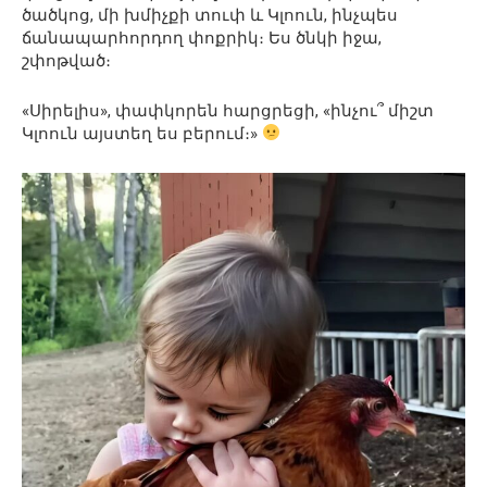
ծածկոց, մի խմիչքի տուփ և Կլոուն, ինչպես
ճանապարհորդող փոքրիկ։ Ես ծնկի իջա,
շփոթված։
«Սիրելիս», փափկորեն հարցրեցի, «ինչու՞ միշտ
Կլոուն այստեղ ես բերում։»