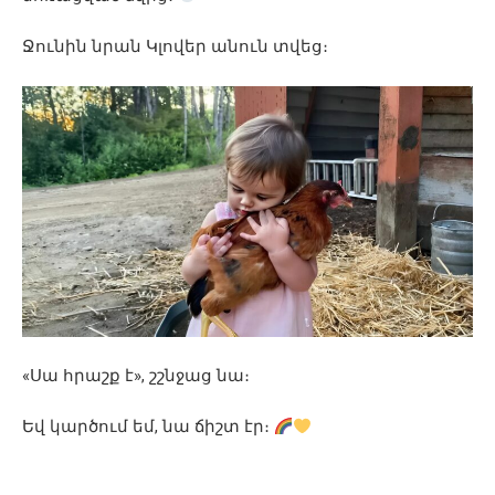
Ջունին նրան Կլովեր անուն տվեց։
«Սա հրաշք է», շշնջաց նա։
Եվ կարծում եմ, նա ճիշտ էր։