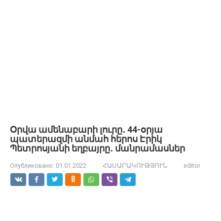
Օրվա ամենաբարի լուրը․ 44-օրյա
պատերազմի անմահ հերոս Էրիկ
Պետրոսյանի եղբայրը․ մանրամասներ
Опубликовано:
01.01.2022
ՀԱՍԱՐԱԿՈՒԹՅՈՒՆ
editor