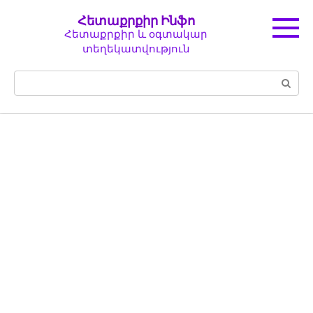
Перейти
Հետաքրքիր Ինֆո
к
Հետաքրքիր և օգտակար
контенту
տեղեկատվություն
Поиск: