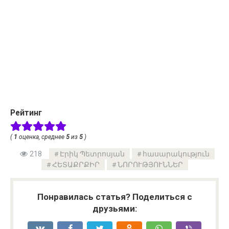
Рейтинг
(
1
оценка, среднее
5
из
5
)
218
Էրիկ Պետրոսյան
հասարակություն
ՀԵՏԱՔՐՔԻՐ
ՆՈՐՈՒԹՅՈՒՆՆԵՐ
Понравилась статья? Поделиться с
друзьями: