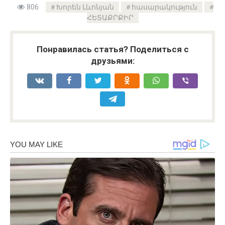
806
Խորեն Լևոնյան
հասարակություն
ՀԵՏԱՔՐՔԻՐ
Понравилась статья? Поделиться с
друзьями: