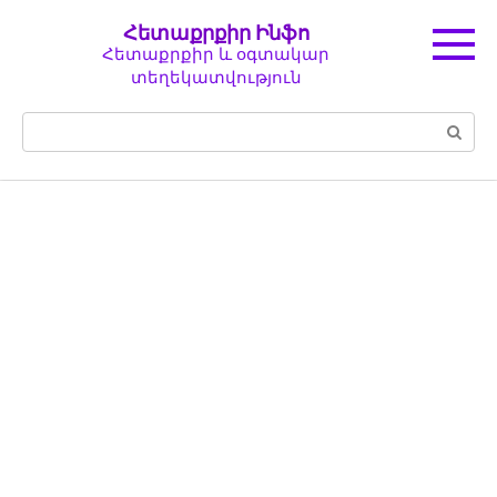
Перейти
Հետաքրքիր Ինֆո
к
Հետաքրքիր և օգտակար
контенту
տեղեկատվություն
Поиск: