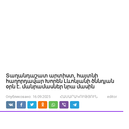
Տաղանդաշատ արտիստ, հայտնի
հաղորդավար Խորեն Լևոնյանի ծննդյան
օրն է․ մանրամասներ նրա մասին
Опубликовано:
16.09.2025
ՀԱՍԱՐԱԿՈՒԹՅՈՒՆ
editor