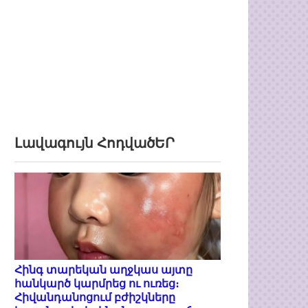
Լավագույն ՀոդվածԵՐ
Հինգ տարեկան աղջկաս այտը
հանկարծ կարմրեց ու ուռեց։
Հիվանդանոցում բժիշկները