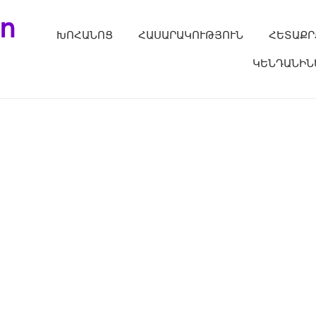
ո
ԽՈՀԱՆՈՑ
ՀԱՍԱՐԱԿՈՒԹՅՈՒՆ
ՀԵՏԱՔՐ
ԿԵՆԴԱՆԻՆ