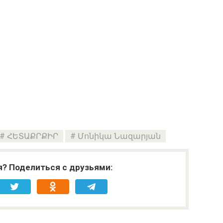
ՀԵՏԱՔՐՔԻՐ
Մոնիկա Նազարյան
я? Поделиться с друзьями: