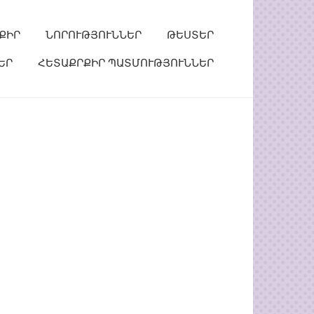
ՔԻՐ
ՆՈՐՈՒԹՅՈՒՆՆԵՐ
ԹԵՍՏԵՐ
ԵՐ
ՀԵՏԱՔՐՔԻՐ ՊԱՏՄՈՒԹՅՈՒՆՆԵՐ