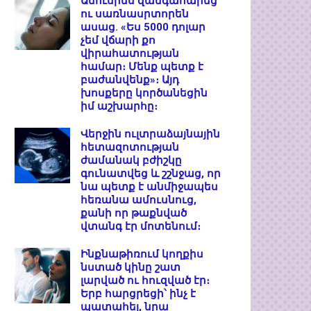
Ամուսինս զանգահարեց
ու սառնասրտորեն
ասաց. «Ես 5000 դոլար
չեմ վճարի քո
վիրահատության
համար։ Մենք պետք է
բաժանվենք»։ Այդ
խոսքերը կործանեցին
իմ աշխարհը։
Վերջին ուլտրաձայնային
հետազոտության
ժամանակ բժիշկը
գունատվեց և շշնջաց, որ
նա պետք է անմիջապես
հեռանա ամուսնուց,
քանի որ թաքնված
վտանգ էր մոտենում։
Ինքնաթիռում կողքիս
նստած կինը շատ
լարված ու հուզված էր։
Երբ հարցրեցի՝ ինչ է
պատահել, նրա