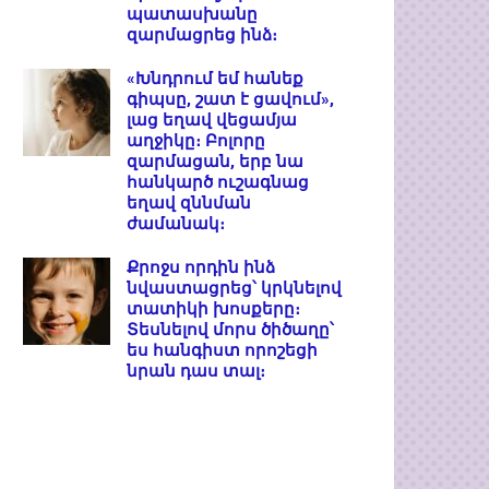
պատասխանը
զարմացրեց ինձ։
«Խնդրում եմ հանեք
գիպսը, շատ է ցավում»,
լաց եղավ վեցամյա
աղջիկը։ Բոլորը
զարմացան, երբ նա
հանկարծ ուշագնաց
եղավ զննման
ժամանակ։
Քրոջս որդին ինձ
նվաստացրեց՝ կրկնելով
տատիկի խոսքերը։
Տեսնելով մորս ծիծաղը՝
ես հանգիստ որոշեցի
նրան դաս տալ։