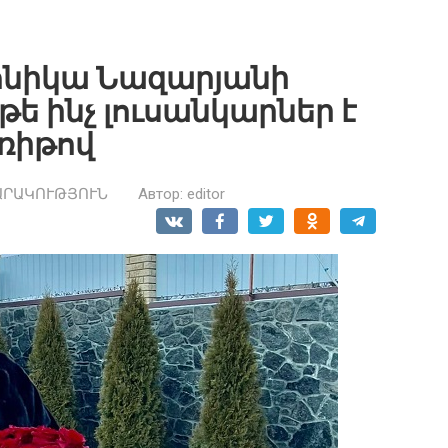
Մոնիկա Նազարյանի
 թե ինչ լուսանկարներ է
ռիթով
ԱՐԱԿՈՒԹՅՈՒՆ
Автор:
editor