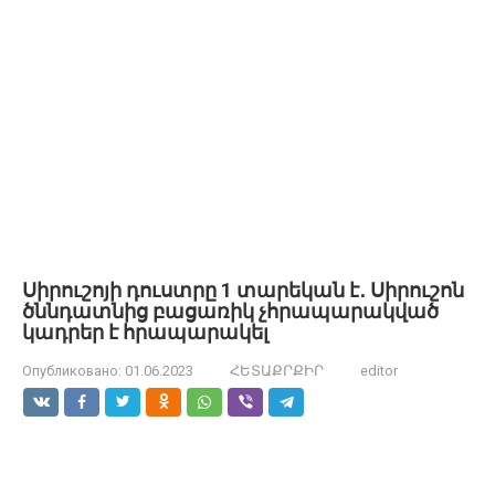
Սիրուշոյի դուստրը 1 տարեկան է․ Սիրուշոն
ծննդատնից բացառիկ չհրապարակված
կադրեր է հրապարակել
Опубликовано:
01.06.2023
ՀԵՏԱՔՐՔԻՐ
editor