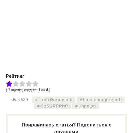
Рейтинг
(
1
оценка, среднее
1
из
5
)
5 630
Լևոն Քոչարյան
հասարակություն
ՀԵՏԱՔՐՔԻՐ
Սիրուշո
Понравилась статья? Поделиться с
друзьями: