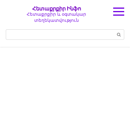
Перейти
Հետաքրքիր Ինֆո
к
Հետաքրքիր և օգտակար
контенту
տեղեկատվություն
Поиск: