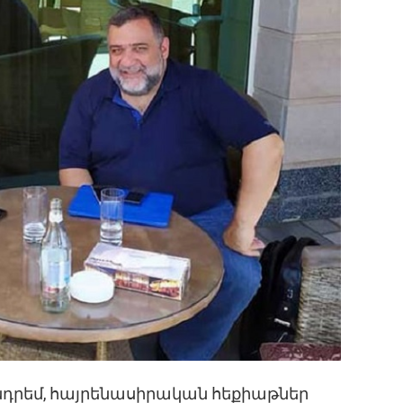
նդրեմ, հայրենասիրական հեքիաթներ