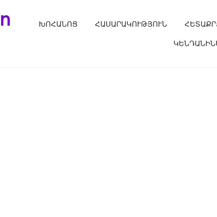
ո
ԽՈՀԱՆՈՑ
ՀԱՍԱՐԱԿՈՒԹՅՈՒՆ
ՀԵՏԱՔՐ
ԿԵՆԴԱՆԻՆ