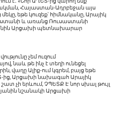
ում է․ «Նոր ԱՂԵՏ-ից կարող ենք
փակման, Հայաստան-Ադրբեջան այս
եկը, եթե կուզեք՝ հիմնականը, Արայիկ
յաստանի և առանց Ռուսաստանի
յանին Արցախի պետնախարար
ությունը չեմ ուզում
վ, նաև թե ինչ է տեղի ունեցել
ն, վաղը Ալիք-ում կգրեմ, բայց եթե
ԵՏ-ից, Արցախի նախագահ Արայիկ
 շատ չի երևում, ՉՊԵՏՔ Է նոր սխալ թույլ
նյանին նշանակի Արցախի