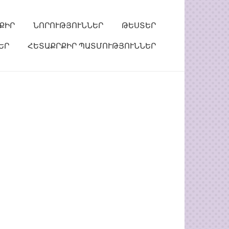
ՔԻՐ
ՆՈՐՈՒԹՅՈՒՆՆԵՐ
ԹԵՍՏԵՐ
ԵՐ
ՀԵՏԱՔՐՔԻՐ ՊԱՏՄՈՒԹՅՈՒՆՆԵՐ