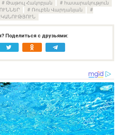
Թաթուլ Հակոբյան
հասարակություն
ՈՒՆՆԵՐ
Ռուբեն Վարդանյան
ԱԿԱՆՈՒԹՅՈՒՆ
я? Поделиться с друзьями: