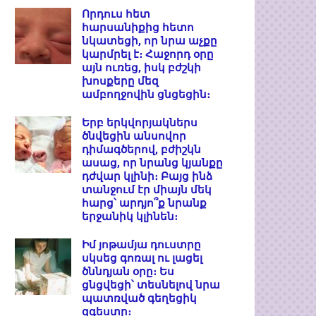
Որդուս հետ
հարսանիքից հետո
նկատեցի, որ նրա աչքը
կարմրել է։ Հաջորդ օրը
այն ուռեց, իսկ բժշկի
խոսքերը մեզ
ամբողջովին ցնցեցին։
Երբ երկվորյակներս
ծնվեցին անսովոր
դիմագծերով, բժիշկն
ասաց, որ նրանց կյանքը
դժվար կլինի։ Բայց ինձ
տանջում էր միայն մեկ
հարց՝ արդյո՞ք նրանք
երջանիկ կլինեն։
Իմ յոթամյա դուստրը
սկսեց գոռալ ու լացել
ծննդյան օրը։ Ես
ցնցվեցի՝ տեսնելով նրա
պատռված գեղեցիկ
զգեստը։