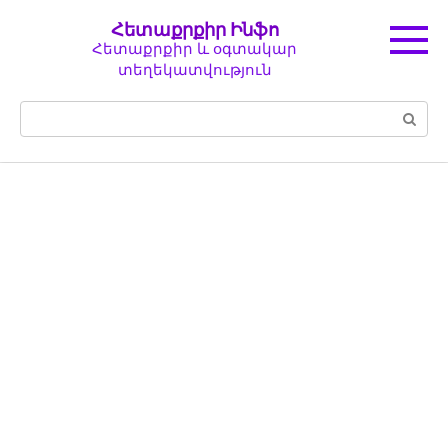
Перейти
Հետաքրքիր Ինֆո
к
Հետաքրքիր և օգտակար
контенту
տեղեկատվություն
Поиск: