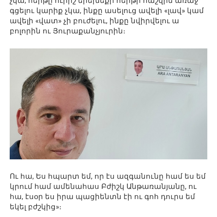
չկա, հերթը ուրիշ երեխեքի հերթի հաշվին առաջ
գցելու կարիք չկա, ինքը ասելուց ավելի «լավ» կամ
ավելի «վատ» չի բուժելու, ինքը նվիրվելու ա
բոլորին ու Յուրաքանչյուրին։
Ու հա, Ես հպարտ եմ, որ էս ազգանունը համ ես եմ
կրում համ ամենահաս Բժիշկ Անթառանյանը, ու
հա, էսօր ես իրա պացիենտն էի ու գոհ դուրս եմ
եկել բժշկից»։