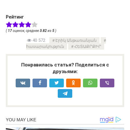
Рейтинг
(
17
оценок, среднее
3.82
из
5
)
40 572
Էրիկ Անթառանյան
հասարակություն
ՀԵՏԱՔՐՔԻՐ
Понравилась статья? Поделиться с
друзьями: