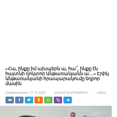
«Հա, ինքը իմ ախպերն ա, հա՜, ինքը էն
հայտնի դոկտոր Անթառանյանն ա․․․» Էրիկ
Անթառանյանի հրապարակումը եղբոր
մասին
Опубликовано:
17.12.2023
ՀԱՍԱՐԱԿՈՒԹՅՈՒՆ
editor