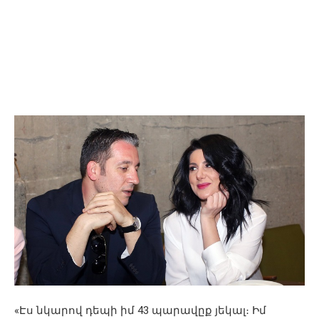
«Էս նկարով դեպի իմ 43 պարավըք յեկալ։ Իմ