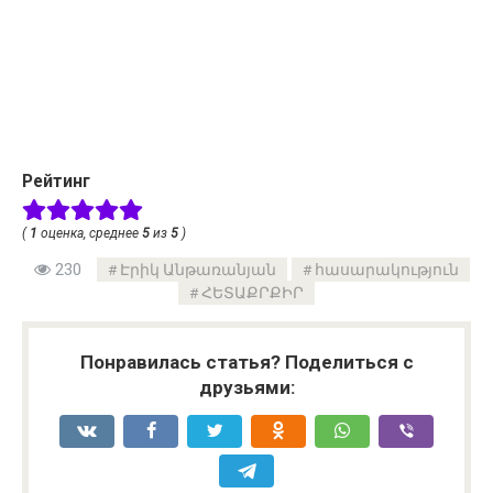
Рейтинг
(
1
оценка, среднее
5
из
5
)
230
Էրիկ Անթառանյան
հասարակություն
ՀԵՏԱՔՐՔԻՐ
Понравилась статья? Поделиться с
друзьями: