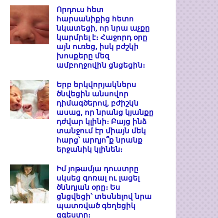
Որդուս հետ
հարսանիքից հետո
նկատեցի, որ նրա աչքը
կարմրել է։ Հաջորդ օրը
այն ուռեց, իսկ բժշկի
խոսքերը մեզ
ամբողջովին ցնցեցին։
Երբ երկվորյակներս
ծնվեցին անսովոր
դիմագծերով, բժիշկն
ասաց, որ նրանց կյանքը
դժվար կլինի։ Բայց ինձ
տանջում էր միայն մեկ
հարց՝ արդյո՞ք նրանք
երջանիկ կլինեն։
Իմ յոթամյա դուստրը
սկսեց գոռալ ու լացել
ծննդյան օրը։ Ես
ցնցվեցի՝ տեսնելով նրա
պատռված գեղեցիկ
զգեստը։