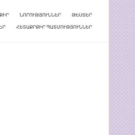
ՔԻՐ
ՆՈՐՈՒԹՅՈՒՆՆԵՐ
ԹԵՍՏԵՐ
ԵՐ
ՀԵՏԱՔՐՔԻՐ ՊԱՏՄՈՒԹՅՈՒՆՆԵՐ