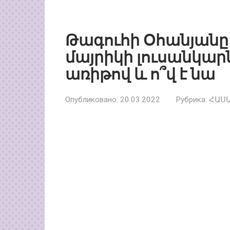
Թագուհի Օհանյանը
մայրիկի լուսանկարն
առիթով և ո՞վ է նա
Опубликовано:
20.03.2022
Рубрика:
ՀԱՍ