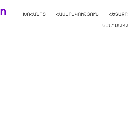
ո
ԽՈՀԱՆՈՑ
ՀԱՍԱՐԱԿՈՒԹՅՈՒՆ
ՀԵՏԱՔՐ
ԿԵՆԴԱՆԻՆ