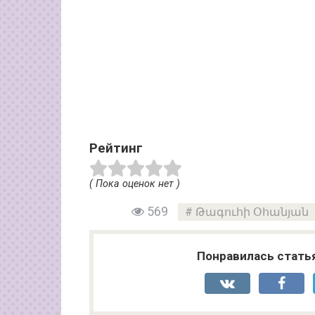
Рейтинг
( Пока оценок нет )
569
Թագուհի Օհանյան
Понравилась стать