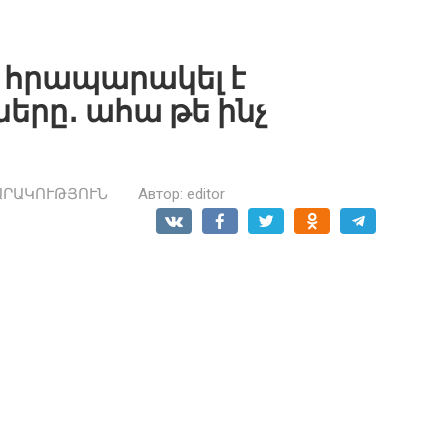
 հրապարակել է
երը․ ահա թե ինչ
ԱՐԱԿՈՒԹՅՈՒՆ
Автор:
editor