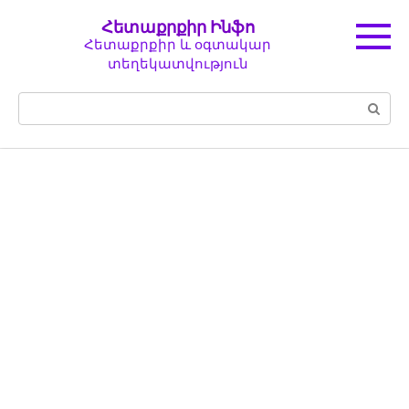
Перейти
Հետաքրքիր Ինֆո
к
Հետաքրքիր և օգտակար
контенту
տեղեկատվություն
Поиск: