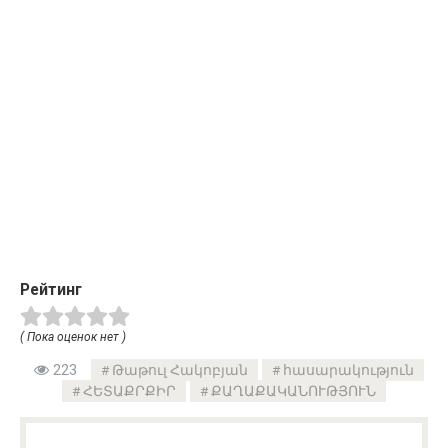
Рейтинг
( Пока оценок нет )
223
Թաթուլ Հակոբյան
հասարակություն
ՀԵՏԱՔՐՔԻՐ
ՔԱՂԱՔԱԿԱՆՈՒԹՅՈՒՆ