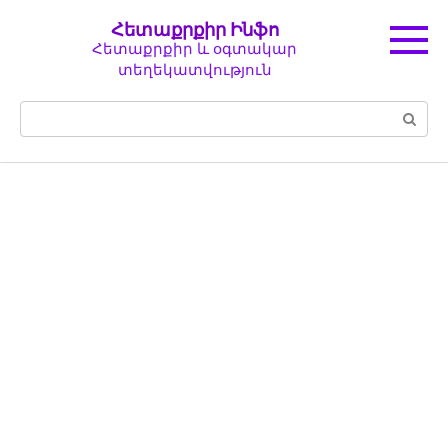
Перейти
Հետաքրքիր Ինֆո
к
Հետաքրքիր և օգտակար
контенту
տեղեկատվություն
Поиск: