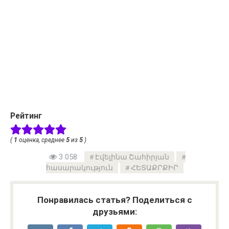
Рейтинг
(
1
оценка, среднее
5
из
5
)
3 058
Էվելինա Շահիրյան
հասարակություն
ՀԵՏԱՔՐՔԻՐ
Понравилась статья? Поделиться с
друзьями: