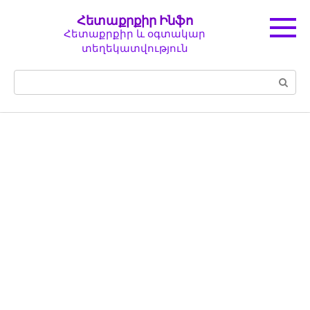
Перейти
Հետաքրքիր Ինֆո
к
Հետաքրքիր և օգտակար
контенту
տեղեկատվություն
Поиск: