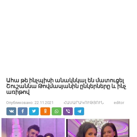
Ահա թե ինչպիսի անակնկալ են մատուցել
Շուշաննա Թովմասյանին ընկերները և ինչ
առիթով
Опубликовано:
22.11.2021
ՀԱՍԱՐԱԿՈՒԹՅՈՒՆ
editor