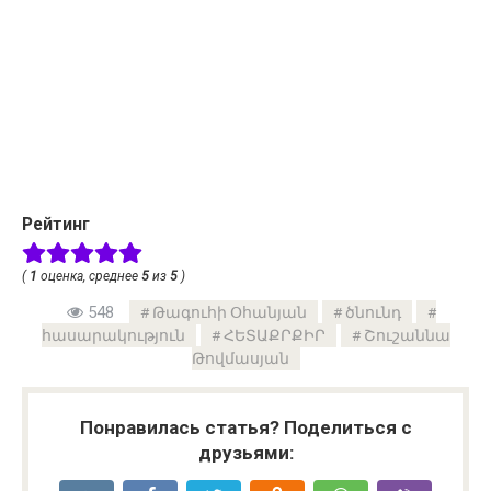
Рейтинг
(
1
оценка, среднее
5
из
5
)
548
Թագուհի Օհանյան
ծնունդ
հասարակություն
ՀԵՏԱՔՐՔԻՐ
Շուշաննա
Թովմասյան
Понравилась статья? Поделиться с
друзьями: